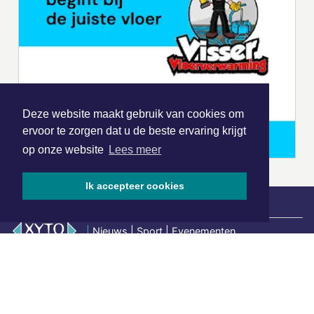
Deze website maakt gebruik van cookies om
ervoor te zorgen dat u de beste ervaring krijgt
op onze website
Lees meer
Ik accepteer cookies
|
Nieuws | Sport | Evenementen
Hoofdvestiging:
van Benthuizenlaan 1
1701 BZ Heerhugowaard