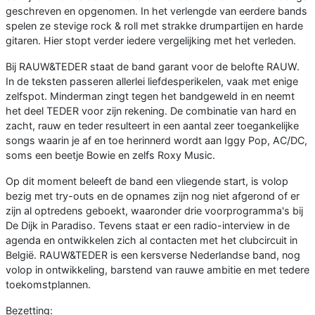
geschreven en opgenomen. In het verlengde van eerdere bands
spelen ze stevige rock & roll met strakke drumpartijen en harde
gitaren. Hier stopt verder iedere vergelijking met het verleden.
Bij RAUW&TEDER staat de band garant voor de belofte RAUW.
In de teksten passeren allerlei liefdesperikelen, vaak met enige
zelfspot. Minderman zingt tegen het bandgeweld in en neemt
het deel TEDER voor zijn rekening. De combinatie van hard en
zacht, rauw en teder resulteert in een aantal zeer toegankelijke
songs waarin je af en toe herinnerd wordt aan Iggy Pop, AC/DC,
soms een beetje Bowie en zelfs Roxy Music.
Op dit moment beleeft de band een vliegende start, is volop
bezig met try-outs en de opnames zijn nog niet afgerond of er
zijn al optredens geboekt, waaronder drie voorprogramma's bij
De Dijk in Paradiso. Tevens staat er een radio-interview in de
agenda en ontwikkelen zich al contacten met het clubcircuit in
België. RAUW&TEDER is een kersverse Nederlandse band, nog
volop in ontwikkeling, barstend van rauwe ambitie en met tedere
toekomstplannen.
Bezetting: