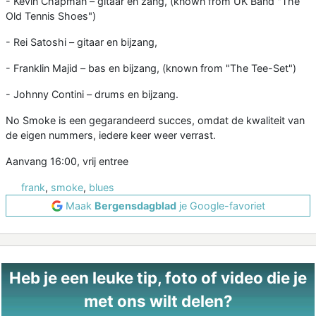
- Kevin Chapman – gitaar en zang, (known from UK Band "The
Old Tennis Shoes")
- Rei Satoshi – gitaar en bijzang,
- Franklin Majid – bas en bijzang, (known from "The Tee-Set")
- Johnny Contini – drums en bijzang.
No Smoke is een gegarandeerd succes, omdat de kwaliteit van
de eigen nummers, iedere keer weer verrast.
Aanvang 16:00, vrij entree
frank
,
smoke
,
blues
Maak
Bergensdagblad
je Google-favoriet
Heb je een leuke tip, foto of video die je
met ons wilt delen?