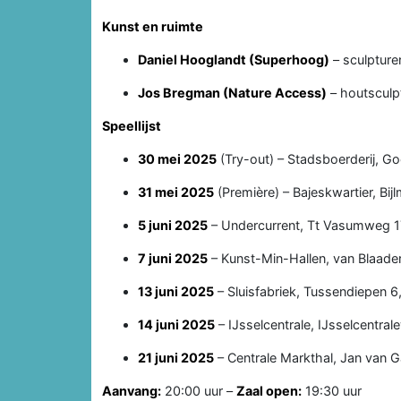
Kunst en ruimte
Daniel Hooglandt (Superhoog)
– sculpturen
Jos Bregman (Nature Access)
– houtsculp
Speellijst
30 mei 2025
(Try-out) – Stadsboerderij, G
31 mei 2025
(Première) – Bajeskwartier, Bi
5 juni 2025
– Undercurrent, Tt Vasumweg 
7 juni 2025
– Kunst-Min-Hallen, van Blaade
13 juni 2025
– Sluisfabriek, Tussendiepen 6
14 juni 2025
– IJsselcentrale, IJsselcentral
21 juni 2025
– Centrale Markthal, Jan van 
Aanvang:
20:00 uur –
Zaal open:
19:30 uur