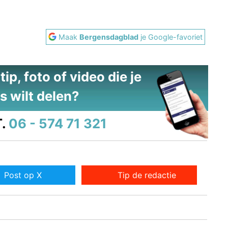
Maak
Bergensdagblad
je Google-favoriet
ip, foto of video die je
s wilt delen?
.
06 - 574 71 321
Post op X
Tip de redactie