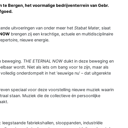
 te Bergen, het voormalige bedrijventerrein van Gebr.
rfgoed.
kende uitvoeringen van onder meer het
Stabat Mater
, slaat
 NOW
brengen zij een krachtige, actuele en multidisciplinaire
repertoire, nieuwe energie.
 in beweging.
THE ETERNAL NOW
duikt in deze beweging en
baar wordt. Niet als iets om bang voor te zijn, maar als
e volledig onderdompelt in het 'eeuwige nu' – dat uitgerekte
even speciaal voor deze voorstelling nieuwe muziek waarin
aal staan. Muziek die de collectieve én persoonlijke
aakt.
s: leegstaande fabriekshallen, slooppanden, industriële