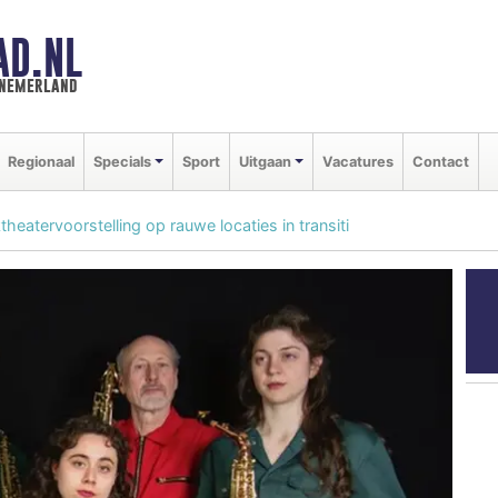
AD.NL
nnemerland
Regionaal
Specials
Sport
Uitgaan
Vacatures
Contact
eatervoorstelling op rauwe locaties in transiti