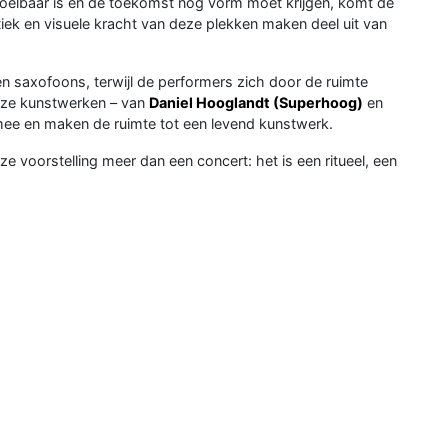
 voelbaar is en de toekomst nog vorm moet krijgen, komt de
tiek en visuele kracht van deze plekken maken deel uit van
 saxofoons, terwijl de performers zich door de ruimte
eze kunstwerken – van
Daniel Hooglandt (Superhoog)
en
ee en maken de ruimte tot een levend kunstwerk.
 voorstelling meer dan een concert: het is een ritueel, een