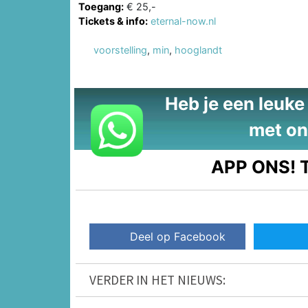
Toegang:
€ 25,-
Tickets & info:
eternal-now.nl
voorstelling
,
min
,
hooglandt
Heb je een leuke t
met on
APP ONS!
T
Deel op Facebook
VERDER IN HET NIEUWS: