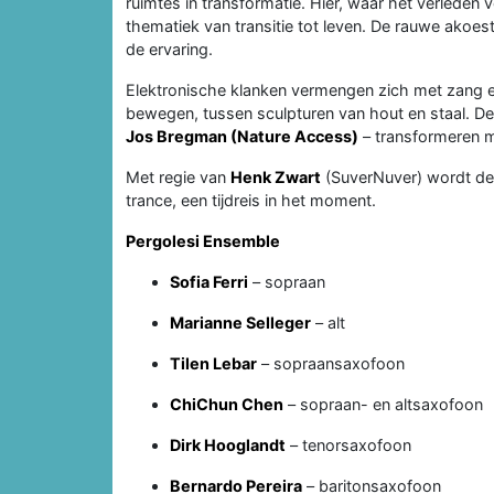
ruimtes in transformatie. Hier, waar het verleden
thematiek van transitie tot leven. De rauwe akoes
de ervaring.
Elektronische klanken vermengen zich met zang en
bewegen, tussen sculpturen van hout en staal. D
Jos Bregman (Nature Access)
– transformeren m
Met regie van
Henk Zwart
(SuverNuver) wordt deze
trance, een tijdreis in het moment.
Pergolesi Ensemble
Sofia Ferri
– sopraan
Marianne Selleger
– alt
Tilen Lebar
– sopraansaxofoon
ChiChun Chen
– sopraan- en altsaxofoon
Dirk Hooglandt
– tenorsaxofoon
Bernardo Pereira
– baritonsaxofoon