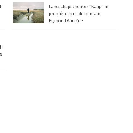
M-
Landschapstheater "Kaap" in
première in de duinen van
Egmond Aan Zee
NH
 9