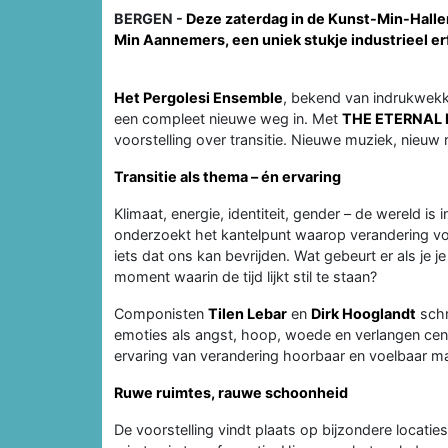
BERGEN -
Deze zaterdag in de Kunst-Min-Hallen
Min Aannemers, een uniek stukje industrieel e
Het Pergolesi Ensemble
, bekend van indrukwek
een compleet nieuwe weg in. Met
THE ETERNAL
voorstelling over transitie. Nieuwe muziek, nieuw 
Transitie als thema – én ervaring
Klimaat, energie, identiteit, gender – de wereld is
onderzoekt het kantelpunt waarop verandering voel
iets dat ons kan bevrijden. Wat gebeurt er als je j
moment waarin de tijd lijkt stil te staan?
Componisten
Tilen Lebar
en
Dirk Hooglandt
schr
emoties als angst, hoop, woede en verlangen centr
ervaring van verandering hoorbaar en voelbaar m
Ruwe ruimtes, rauwe schoonheid
De voorstelling vindt plaats op bijzondere locatie