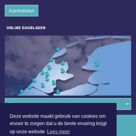
Aanmelden
ONLINE DAGBLADEN
Overige dagbladen in de regio
Deze website maakt gebruik van cookies om
Algemene voorwaarden
ervoor te zorgen dat u de beste ervaring krijgt
op onze website
Lees meer
Disclaimer