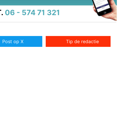
.
06 - 574 71 321
Post op X
Tip de redactie