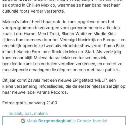
ze optrad in Chili en Mexico, waarmee ze haar band met haar
culturele roots verder versterkte.
Malena's talent heeft haar ook de kans opgeleverd om het
voorprogramma te verzorgen voor gerenommeerde artiesten
zoals Lord Huron, Men I Trust, Blanco White en Middle Kids
tijdens hun tournees door het Verenigd Koninkrijk en Europa – en
recentelijk opende ze twee uitverkochte shows voor Puma Blue
in het bekende Foro Indie Rocks in Mexico-Stad. Als veelzijdig
kunstenaar blijft Malena de raakvlakken tussen muziek,
beeldende kunst en verhalen vertellen verkennen, en creëert ze
meeslepende ervaringen die diep resoneren met haar publiek.
Dit jaar komt Zavala met een nieuwe EP getiteld 'MELT', een
kleine verzameling liefdesliedjes, die de eerste release zal zijn op
haar nieuwe label Paraná Records.
Entree gratis, aanvang 21:00
muziek
,
bas
,
malena
Maak
Bergensdagblad
je Google-favoriet