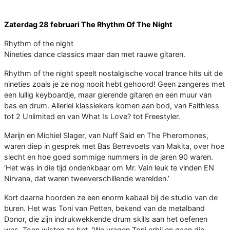
Zaterdag 28 februari The Rhythm Of The Night
Rhythm of the night
Nineties dance classics maar dan met rauwe gitaren.
Rhythm of the night speelt nostalgische vocal trance hits uit de
nineties zoals je ze nog nooit hebt gehoord! Geen zangeres met
een lullig keyboardje, maar gierende gitaren en een muur van
bas en drum. Allerlei klassiekers komen aan bod, van Faithless
tot 2 Unlimited en van What Is Love? tot Freestyler.
Marijn en Michiel Slager, van Nuff Said en The Pheromones,
waren diep in gesprek met Bas Berrevoets van Makita, over hoe
slecht en hoe goed sommige nummers in de jaren 90 waren.
‘Het was in die tijd ondenkbaar om Mr. Vain leuk te vinden EN
Nirvana, dat waren tweeverschillende werelden.’
Kort daarna hoorden ze een enorm kabaal bij de studio van de
buren. Het was Toni van Petten, bekend van de metalband
Donor, die zijn indrukwekkende drum skills aan het oefenen
was. Toen wisten ze het. ‘We vragen Toni erbij en gaan die