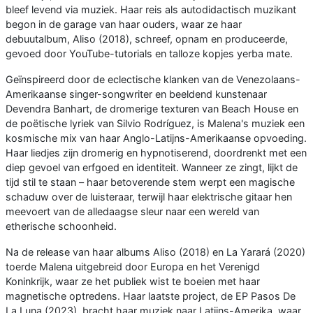
bleef levend via muziek. Haar reis als autodidactisch muzikant
begon in de garage van haar ouders, waar ze haar
debuutalbum, Aliso (2018), schreef, opnam en produceerde,
gevoed door YouTube-tutorials en talloze kopjes yerba mate.
Geïnspireerd door de eclectische klanken van de Venezolaans-
Amerikaanse singer-songwriter en beeldend kunstenaar
Devendra Banhart, de dromerige texturen van Beach House en
de poëtische lyriek van Silvio Rodríguez, is Malena's muziek een
kosmische mix van haar Anglo-Latijns-Amerikaanse opvoeding.
Haar liedjes zijn dromerig en hypnotiserend, doordrenkt met een
diep gevoel van erfgoed en identiteit. Wanneer ze zingt, lijkt de
tijd stil te staan – haar betoverende stem werpt een magische
schaduw over de luisteraar, terwijl haar elektrische gitaar hen
meevoert van de alledaagse sleur naar een wereld van
etherische schoonheid.
Na de release van haar albums Aliso (2018) en La Yarará (2020)
toerde Malena uitgebreid door Europa en het Verenigd
Koninkrijk, waar ze het publiek wist te boeien met haar
magnetische optredens. Haar laatste project, de EP Pasos De
La Luna (2023), bracht haar muziek naar Latijns-Amerika, waar