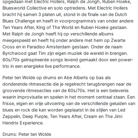
opgedaan met Electric Hollers, Ralph de Jongh, Ruben Hoeke,
Bluesworld Collective en solo optredens. Met Electric Hollers
bracht hij samen 3 platen uit, stond in de finale van de Dutch
Blues Challenge en heeft in voorprogramma’s van onder andere
Ten Years After, King of The World en Ruben Hoeke gestaan.
Met Ralph de Jongh heeft hij op verschillende albums
meegespeeld en heeft hij onder andere met hem op Zwarte
Cross en in Paradiso Amsterdam gestaan. Onder de naam
Byrchwood gaat Tim zijn eigen muziek de wereld in brengen.
60s/70s geïnspireerde songs levend gemaakt door een power-
trio in een energieke live performance.
Peter ten Wolde op drums en Abe Alberts op bas als
donderende ritmesectie die je regelrecht terugbrengen naar de
groovende ritmesecties van de 60s/70s. Het is een belevenis
waarin improvisatie en spelen in het moment centraal staan. Een
frisse, eigen en vrije uitvoering van de verschillende geluiden van
blues en rock die kan worden geplaatst in de stijlen van Led
Zeppelin, Deep Purple, Ten Years After, Cream en The Jimi
Hendrix Experience.
Drums: Peter ten Wolde