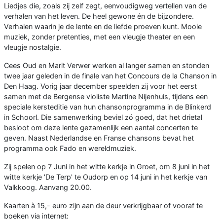
Liedjes die, zoals zij zelf zegt, eenvoudigweg vertellen van de
verhalen van het leven. De heel gewone én de bijzondere.
Verhalen waarin je de lente en de liefde proeven kunt. Mooie
muziek, zonder pretenties, met een vleugje theater en een
vleugje nostalgie.
Cees Oud en Marit Verwer werken al langer samen en stonden
twee jaar geleden in de finale van het Concours de la Chanson in
Den Haag. Vorig jaar december speelden zij voor het eerst
samen met de Bergense violiste Martine Nijenhuis, tijdens een
speciale kersteditie van hun chansonprogramma in de Blinkerd
in Schoorl. Die samenwerking beviel zó goed, dat het drietal
besloot om deze lente gezamenlijk een aantal concerten te
geven. Naast Nederlandse en Franse chansons bevat het
programma ook Fado en wereldmuziek.
Zij spelen op 7 Juni in het witte kerkje in Groet, om 8 juni in het
witte kerkje 'De Terp' te Oudorp en op 14 juni in het kerkje van
Valkkoog. Aanvang 20.00.
Kaarten à 15,- euro zijn aan de deur verkrijgbaar of vooraf te
boeken via internet: