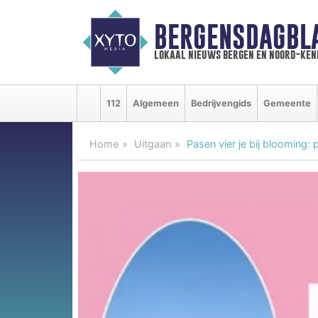
BERGENSDAGBL
lokaal nieuws bergen en noord-ke
112
Algemeen
Bedrijvengids
Gemeente
Home
Uitgaan
Pasen vier je bij blooming