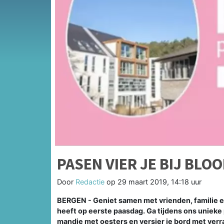
PASEN VIER JE BIJ BL
Door
Redactie
op
29 maart 2019, 14:18 uur
BERGEN - Geniet samen met vrienden, familie en
heeft op eerste paasdag. Ga tijdens ons unieke
mandje met oesters en versier je bord met verr