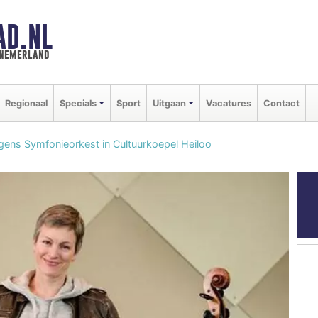
AD.NL
nnemerland
Regionaal
Specials
Sport
Uitgaan
Vacatures
Contact
rgens Symfonieorkest in Cultuurkoepel Heiloo