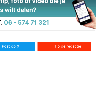
ip, foto of video die je
s wilt delen?
.
06 - 574 71 321
Post op X
Tip de redactie