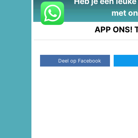
Heb je een leuke t
met on
APP ONS!
T
Deel op Facebook