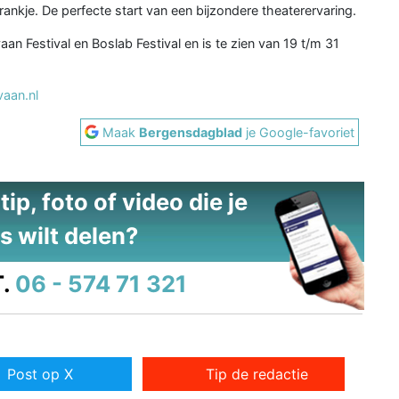
rankje. De perfecte start van een bijzondere theaterervaring.
an Festival en Boslab Festival en is te zien van 19 t/m 31
aan.nl
Maak
Bergensdagblad
je Google-favoriet
ip, foto of video die je
s wilt delen?
.
06 - 574 71 321
Post op X
Tip de redactie