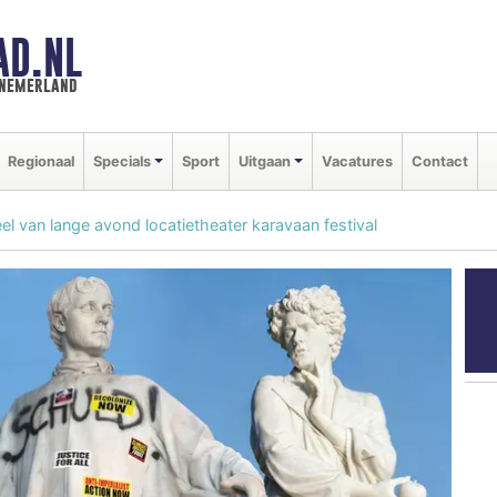
AD.NL
nnemerland
Regionaal
Specials
Sport
Uitgaan
Vacatures
Contact
l van lange avond locatietheater karavaan festival