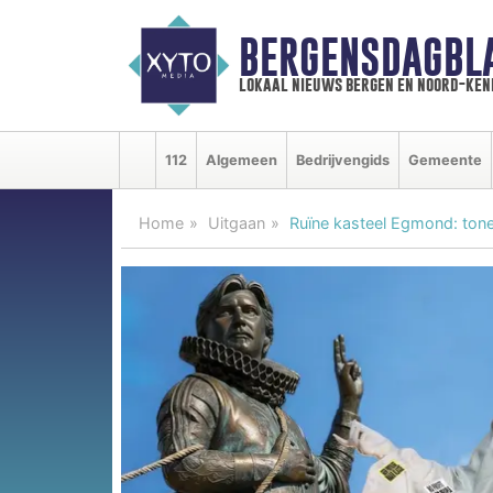
BERGENSDAGBL
lokaal nieuws bergen en noord-ke
112
Algemeen
Bedrijvengids
Gemeente
Home
Uitgaan
Ruïne kasteel Egmond: tonee