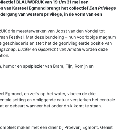
ollectief BLAUWDRUK van 19 t/m 31 mei een
es van Kasteel Egmond brengt het collectief
Een Privilege
ondergang van westers privilege, in de vorm van een
UK drie meesterwerken van Joost van den Vondel tot
avaan Festival. Met deze bundeling – hun voorlopige magnum
 geschiedenis en stelt het de geprivilegieerde positie van
ingschap
,
Lucifer
en
Gijsbrecht van Amstel
worden deze
tlon.
, humor en spelplezier van Bram, Tijn, Romijn en
l Egmond, en zelfs op het water, vloeien de drie
ntale setting en omliggende natuur versterken het centrale
wat er gebeurt wanneer het onder druk komt te staan.
compleet maken met een diner bij Proeverij Egmont. Geniet