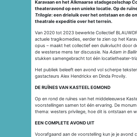
Karavaan en het Alkmaarse stadsgezelschap C
theateravond op een unieke locatie. Op de ruïn
Trilogie
: een drieluik over het ontstaan en de 
theatrale expeditie over het terrein.
Van 2020 tot 2023 bewerkte Collectief BLAUWDR
actuele tragikomedies, eerder te zien op het Kar
opus – maakt het collectief een duikvlucht door de
de westerse mens ter discussie. Na
Adam in Ball
stukken samengebracht tot één locatietheater-tria
Het publiek beleeft een avond vol scherpe teksten
gastacteurs Alex Hendrickx en Dinda Provily.
DE RUÏNES VAN KASTEEL EGMOND
Op en rond de ruïnes van het middeleeuwse Kastee
voorstellingen samen tot één ervaring. De monume
thema: westers privilege, hoe dit is ontstaan en 
EEN COMPLETE AVOND UIT
Voorafgaand aan de voorstelling kun je je avond 