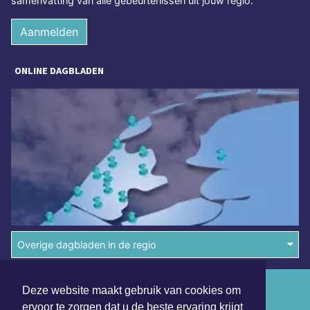
samenvatting van alle gebeurtenissen uit jouw regio.
Aanmelden
ONLINE DAGBLADEN
Overige dagbladen in de regio
Algemene voorwaarden
Deze website maakt gebruik van cookies om
ervoor te zorgen dat u de beste ervaring krijgt