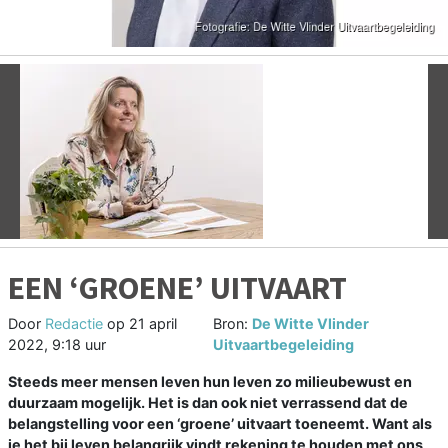
Vorige
V
EEN ‘GROENE’ UITVAART
Door
Redactie
op
21 april
Bron:
De Witte Vlinder
2022, 9:18 uur
Uitvaartbegeleiding
Steeds meer mensen leven hun leven zo milieubewust en
duurzaam mogelijk. Het is dan ook niet verrassend dat de
belangstelling voor een ‘groene’ uitvaart toeneemt. Want als
je het bij leven belangrijk vindt rekening te houden met ons