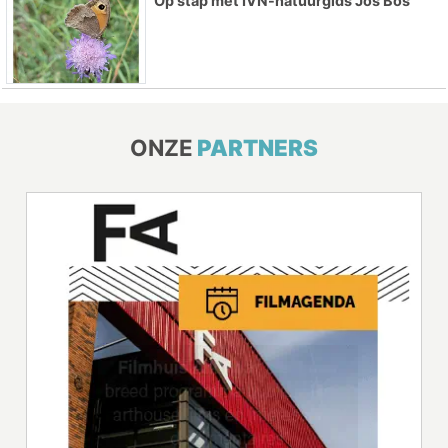
Op stap met IVN-natuurgids Jos Bos
ONZE
PARTNERS