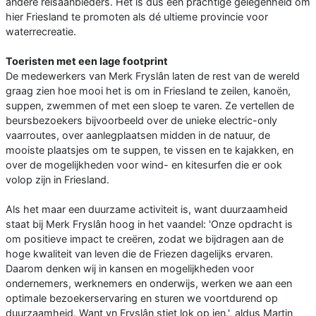
andere reisaanbieders. Het is dus een prachtige gelegenheid om
hier Friesland te promoten als dé ultieme provincie voor
waterrecreatie.
Toeristen met een lage footprint
De medewerkers van Merk Fryslân laten de rest van de wereld
graag zien hoe mooi het is om in Friesland te zeilen, kanoën,
suppen, zwemmen of met een sloep te varen. Ze vertellen de
beursbezoekers bijvoorbeeld over de unieke electric-only
vaarroutes, over aanlegplaatsen midden in de natuur, de
mooiste plaatsjes om te suppen, te vissen en te kajakken, en
over de mogelijkheden voor wind- en kitesurfen die er ook
volop zijn in Friesland.
Als het maar een duurzame activiteit is, want duurzaamheid
staat bij Merk Fryslân hoog in het vaandel: 'Onze opdracht is
om positieve impact te creëren, zodat we bijdragen aan de
hoge kwaliteit van leven die de Friezen dagelijks ervaren.
Daarom denken wij in kansen en mogelijkheden voor
ondernemers, werknemers en onderwijs, werken we aan een
optimale bezoekerservaring en sturen we voortdurend op
duurzaamheid. Want yn Fryslân stiet lok op ien.', aldus Martin