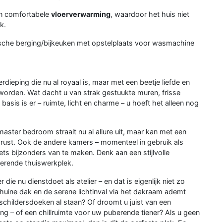
van comfortabele
vloerverwarming
, waardoor het huis niet
k.
ische berging/bijkeuken met opstelplaats voor wasmachine
verdieping die nu al royaal is, maar met een beetje liefde en
worden. Wat dacht u van strak gestuukte muren, frisse
basis is er – ruimte, licht en charme – u hoeft het alleen nog
 master bedroom straalt nu al allure uit, maar kan met een
 rust. Ook de andere kamers – momenteel in gebruik als
ets bijzonders van te maken. Denk aan een stijlvolle
irerende thuiswerkplek.
e nu dienstdoet als atelier – en dat is eigenlijk niet zo
uine dak en de serene lichtinval via het dakraam ademt
w schildersdoeken al staan? Of droomt u juist van een
ing – of een chillruimte voor uw puberende tiener? Als u geen