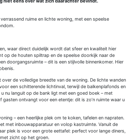
og niet eens over wat zich daarachter bevindt.
 verrassend ruime en lichte woning, met een speelse
rondom.
, waar direct duidelijk wordt dat sfeer en kwaliteit hier
ht op de houten spiltrap en de speelse doorkijk naar de
doorgangsruimte – dit is een stijlvolle binnenkomer. Hier
obenis.
t over de volledige breedte van de woning. De lichte wanden
oor een schitterende lichtinval, terwijl de balkenplafonds en
 nu languit op de bank ligt met een goed boek – met
gasten ontvangt voor een etentje: dit is zo’n ruimte waar u
ning – een heerlijke plek om te koken, tafelen en napraten.
pleet met inbouwapparatuur en volop kastruimte. Vanuit de
r plek is voor een grote eettafel: perfect voor lange diners,
 met zicht op het groen.