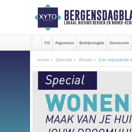
BERGENSDAGBL
lokaal nieuws bergen en noord-ke
112
Algemeen
Bedrijvengids
Gemeente
Home
Specials
Wonen
Een vrijstaande v