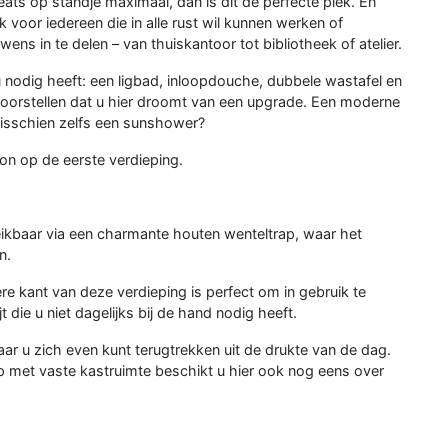
ats op standje maximaal, dan is dit de perfecte plek. En
 voor iedereen die in alle rust wil kunnen werken of
ens in te delen – van thuiskantoor tot bibliotheek of atelier.
 nodig heeft: een ligbad, inloopdouche, dubbele wastafel en
d voorstellen dat u hier droomt van een upgrade. Een moderne
misschien zelfs een sunshower?
on op de eerste verdieping.
eikbaar via een charmante houten wenteltrap, waar het
n.
e kant van deze verdieping is perfect om in gebruik te
t die u niet dagelijks bij de hand nodig heeft.
aar u zich even kunt terugtrekken uit de drukte van de dag.
 met vaste kastruimte beschikt u hier ook nog eens over