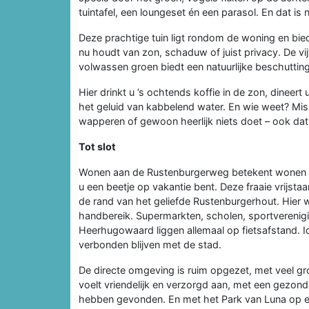
tuintafel, een loungeset én een parasol. En dat is
Deze prachtige tuin ligt rondom de woning en bied
nu houdt van zon, schaduw of juist privacy. De vij
volwassen groen biedt een natuurlijke beschutting
Hier drinkt u ’s ochtends koffie in de zon, dinee
het geluid van kabbelend water. En wie weet? Miss
wapperen of gewoon heerlijk niets doet – ook dat 
Tot slot
Wonen aan de Rustenburgerweg betekent wonen op
u een beetje op vakantie bent. Deze fraaie vrijst
de rand van het geliefde Rustenburgerhout. Hier wo
handbereik. Supermarkten, scholen, sportverenig
Heerhugowaard liggen allemaal op fietsafstand. I
verbonden blijven met de stad.
De directe omgeving is ruim opgezet, met veel gr
voelt vriendelijk en verzorgd aan, met een gezond
hebben gevonden. En met het Park van Luna op ee