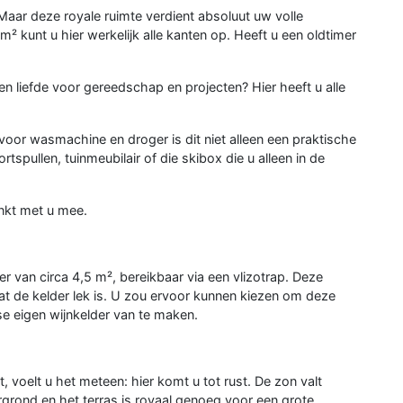
aar deze royale ruimte verdient absoluut uw volle
 kunt u hier werkelijk alle kanten op. Heeft u een oldtimer
 liefde voor gereedschap en projecten? Hier heeft u alle
voor wasmachine en droger is dit niet alleen een praktische
rtspullen, tuinmeubilair of die skibox die u alleen in de
nkt met u mee.
 van circa 4,5 m², bereikbaar via een vlizotrap. Deze
at de kelder lek is. U zou ervoor kunnen kiezen om deze
se eigen wijnkelder van te maken.
, voelt u het meteen: hier komt u tot rust. De zon valt
rgrond en het terras is royaal genoeg voor een grote