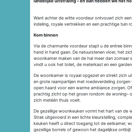
landelijke uitstraling – en dan hebben we het n
Want achter de witte voordeur ontvouwt zich een
indeling, royale vertrekken en een prachtige tuin 
Kom binnen
Via de charmante voordeur stapt u de entree binnen
hand in hand gaan. De natuurstenen vloer, het zic
woonkamer maken van de hal meer dan zomaar een 
vindt u ook het toilet, de meterkast en een garder
De woonkamer is royaal opgezet en strekt zich ui
en grote raampartijen met roedeverdeling zorgen v
open haard voor een warme ambiance zorgen. Of u
prachtig zicht op het groen rondom de woning– of 
zich metéén thuis voelt.
De gezellige woonkeuken vormt het hart van de wo
Strak uitgevoerd in een lichte kleurstelling, com
keuken heeft u direct toegang tot de eetkamer, waa
gezellige borrels of gewoon het dagelijkse ontbijt