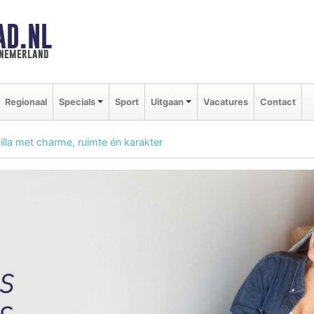
AD.NL
nnemerland
Regionaal
Specials
Sport
Uitgaan
Vacatures
Contact
illa met charme, ruimte én karakter