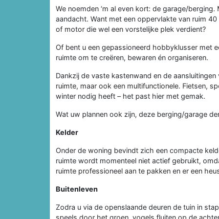
We noemden ‘m al even kort: de garage/berging. M
aandacht. Want met een oppervlakte van ruim 40 m²
of motor die wel een vorstelijke plek verdient?
Of bent u een gepassioneerd hobbyklusser met een
ruimte om te creëren, bewaren én organiseren.
Dankzij de vaste kastenwand en de aansluitingen 
ruimte, maar ook een multifunctionele. Fietsen, spo
winter nodig heeft – het past hier met gemak.
Wat uw plannen ook zijn, deze berging/garage de
Kelder
Onder de woning bevindt zich een compacte kelder
ruimte wordt momenteel niet actief gebruikt, omd
ruimte professioneel aan te pakken en er een heu
Buitenleven
Zodra u via de openslaande deuren de tuin in stapt
speels door het groen, vogels fluiten op de achte