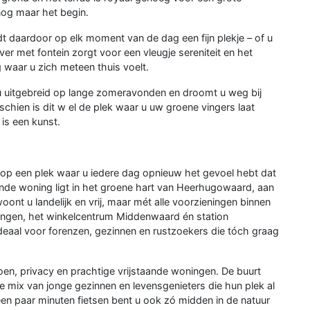
 nog maar het begin.
t daardoor op elk moment van de dag een fijn plekje – of u
ver met fontein zorgt voor een vleugje sereniteit en het
 waar u zich meteen thuis voelt.
rt u uitgebreid op lange zomeravonden en droomt u weg bij
chien is dit w el de plek waar u uw groene vingers laat
is een kunst.
 een plek waar u iedere dag opnieuw het gevoel hebt dat
aande woning ligt in het groene hart van Heerhugowaard, aan
ont u landelijk en vrij, maar mét alle voorzieningen binnen
ingen, het winkelcentrum Middenwaard én station
deaal voor forenzen, gezinnen en rustzoekers die tóch graag
oen, privacy en prachtige vrijstaande woningen. De buurt
e mix van jonge gezinnen en levensgenieters die hun plek al
n paar minuten fietsen bent u ook zó midden in de natuur