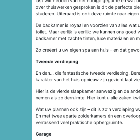
last wilt hebben van het nodige gegame en wat be
over thuiswerken gesproken is dit de perfecte plek
studeren. Uiteraard is ook deze ruimte naar eigen w
De badkamer is royaal en voorzien van alles wat u
toilet. Maar eerlijk is eerlijk: we kunnen ons goe
badkamer met zachte tinten, luxe materialen en 
Zo creëert u uw eigen spa aan huis – en dat gewo
Tweede verdieping
En dan… die fantastische tweede verdieping. Ber
karakter van het huis opnieuw zijn gezicht laat zie
Hier is de vierde slaapkamer aanwezig en de ander
nemen als zolderruimte. Hier kunt u alle zaken kwij
Wat uw plannen ook zijn – dit is zo’n verdieping w
En met twee aparte zolderkamers én een overloop
verrassend veel praktische opbergruimte.
Garage