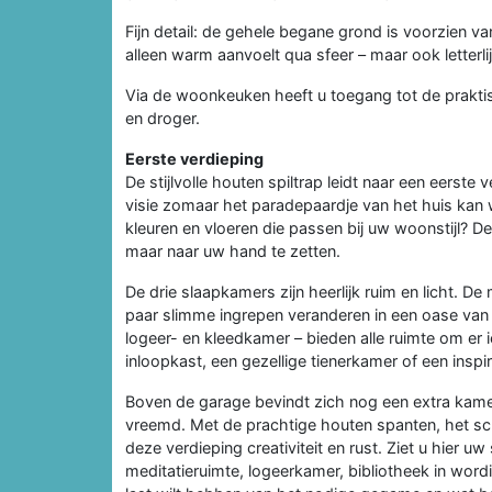
Fijn detail: de gehele begane grond is voorzien 
alleen warm aanvoelt qua sfeer – maar ook letterlij
Via de woonkeuken heeft u toegang tot de prakt
en droger.
Eerste verdieping
De stijlvolle houten spiltrap leidt naar een eerste 
visie zomaar het paradepaardje van het huis kan 
kleuren en vloeren die passen bij uw woonstijl? De 
maar naar uw hand te zetten.
De drie slaapkamers zijn heerlijk ruim en licht. De
paar slimme ingrepen veranderen in een oase van
logeer- en kleedkamer – bieden alle ruimte om er i
inloopkast, een gezellige tienerkamer of een insp
Boven de garage bevindt zich nog een extra kamer di
vreemd. Met de prachtige houten spanten, het sch
deze verdieping creativiteit en rust. Ziet u hier u
meditatieruimte, logeerkamer, bibliotheek in word