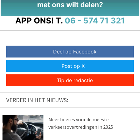
met ons wilt delen?
APP ONS!
T.
06 - 574 71 321
Deel op Facebook
Post op X
Tip de redactie
VERDER IN HET NIEUWS:
Meer boetes voor de meeste
verkeersovertredingen in 2025