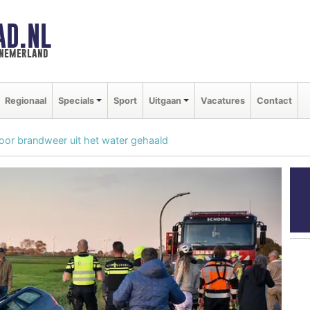
AD.NL
nnemerland
Regionaal
Specials
Sport
Uitgaan
Vacatures
Contact
door brandweer uit het water gehaald