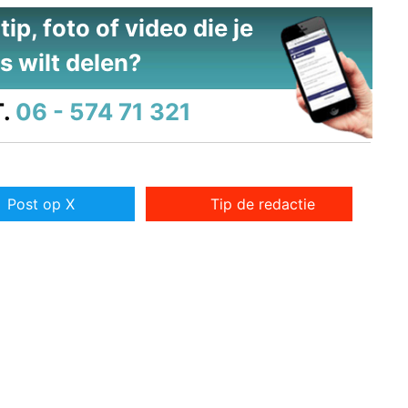
ip, foto of video die je
s wilt delen?
.
06 - 574 71 321
Post op X
Tip de redactie