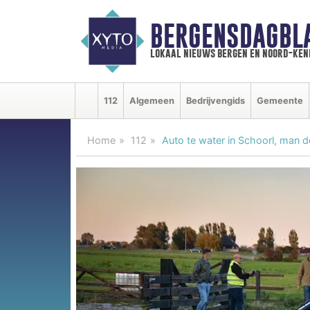
BERGENSDAGBL
lokaal nieuws bergen en noord-ke
112
Algemeen
Bedrijvengids
Gemeente
Home
112
Auto te water in Schoorl, man 