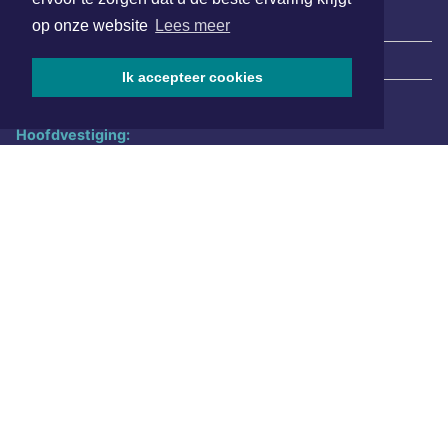
op onze website
Lees meer
|
Nieuws | Sport | Evenementen
Ik accepteer cookies
Hoofdvestiging:
van Benthuizenlaan 1
1701 BZ Heerhugowaard
072 8200 600
redactie@xyto.nl
www.xyto.nl
SOCIAL MEDIA
NIEUWSBRIEF AANMELDEN
Schrijf je in voor onze nieuwsbrief en krijg wekelijks een
samenvatting van alle gebeurtenissen uit jouw regio.