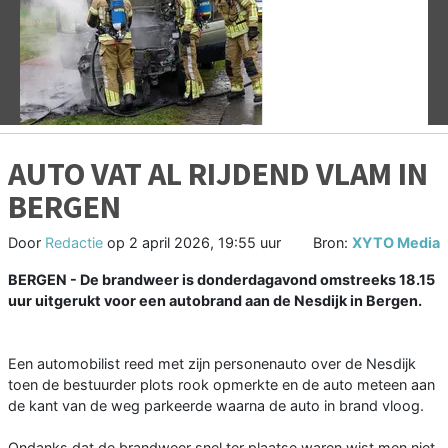
Vorige
V
AUTO VAT AL RIJDEND VLAM IN
BERGEN
Door
Redactie
op
2 april 2026, 19:55 uur
Bron:
XYTO Media
BERGEN - De brandweer is donderdagavond omstreeks 18.15
uur uitgerukt voor een autobrand aan de Nesdijk in Bergen.
Een automobilist reed met zijn personenauto over de Nesdijk
toen de bestuurder plots rook opmerkte en de auto meteen aan
de kant van de weg parkeerde waarna de auto in brand vloog.
Ondanks dat de brandweer snel ter plaatse waren wist men niet