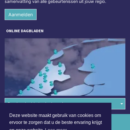
samenvatting van alle gebeurtenissen uit jouw regio.
Aanmelden
ONLINE DAGBLADEN
Overige dagbladen in de regio
Deze website maakt gebruik van cookies om
Algemene voorwaarden
ervoor te zorgen dat u de beste ervaring krijgt