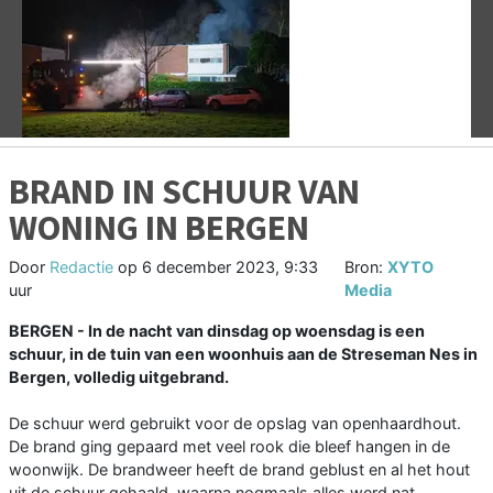
Vorige
V
BRAND IN SCHUUR VAN
WONING IN BERGEN
Door
Redactie
op
6 december 2023, 9:33
Bron:
XYTO
uur
Media
BERGEN - In de nacht van dinsdag op woensdag is een
schuur, in de tuin van een woonhuis aan de Streseman Nes in
Bergen, volledig uitgebrand.
De schuur werd gebruikt voor de opslag van openhaardhout.
De brand ging gepaard met veel rook die bleef hangen in de
woonwijk. De brandweer heeft de brand geblust en al het hout
uit de schuur gehaald, waarna nogmaals alles werd nat