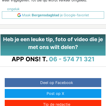
weer vrijgegeven. Tot die tijd wordt verkeer omgeleid.
ongeluk
Maak
Bergensdagblad
je Google-favoriet
Heb je een leuke tip, foto of video die je
met ons wilt delen?
APP ONS!
T.
06 - 574 71 321
Deel op Facebook
Post op X
Tip de redactie