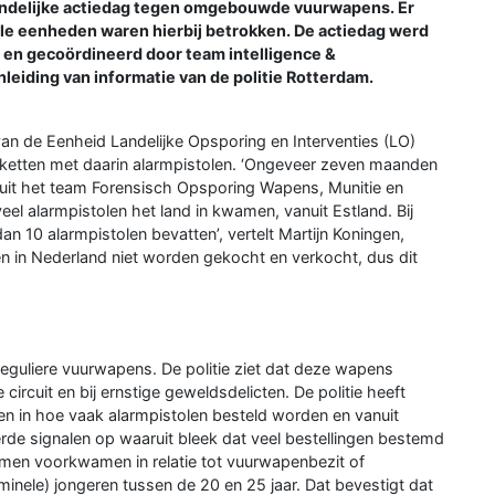
andelijke actiedag tegen omgebouwde vuurwapens. Er
le eenheden waren hierbij betrokken. De actiedag werd
 en gecoördineerd door team intelligence &
leiding van informatie van de politie Rotterdam.
van de Eenheid Landelijke Opsporing en Interventies (LO)
etten met daarin alarmpistolen. ‘Ongeveer zeven maanden
 uit het team Forensisch Opsporing Wapens, Munitie en
el alarmpistolen het land in kwamen, vanuit Estland. Bij
 10 alarmpistolen bevatten’, vertelt Martijn Koningen,
en in Nederland niet worden gekocht en verkocht, dus dit
reguliere vuurwapens. De politie ziet dat deze wapens
circuit en bij ernstige geweldsdelicten. De politie heeft
en in hoe vaak alarmpistolen besteld worden en vanuit
rde signalen op waaruit bleek dat veel bestellingen bestemd
emen voorkwamen in relatie tot vuurwapenbezit of
minele) jongeren tussen de 20 en 25 jaar. Dat bevestigt dat