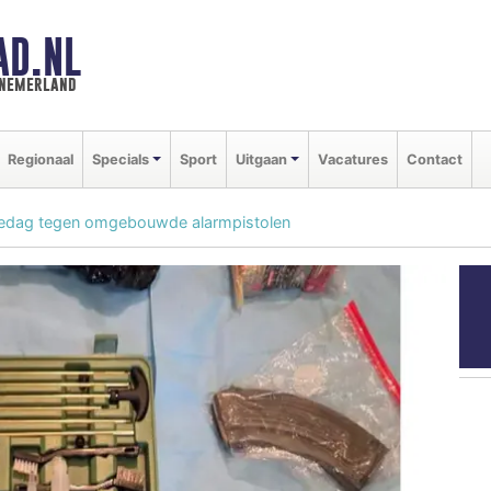
AD.NL
nnemerland
Regionaal
Specials
Sport
Uitgaan
Vacatures
Contact
actiedag tegen omgebouwde alarmpistolen