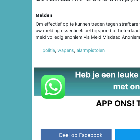
Melden
Om effectief op te kunnen treden tegen strafbare f
uw melding essentieel: bel bij spoed of heterdaad 
meld volledig anoniem via Meld Misdaad Anonie
politie
,
wapens
,
alarmpistolen
Heb je een leuke t
met on
APP ONS!
T
Deel op Facebook