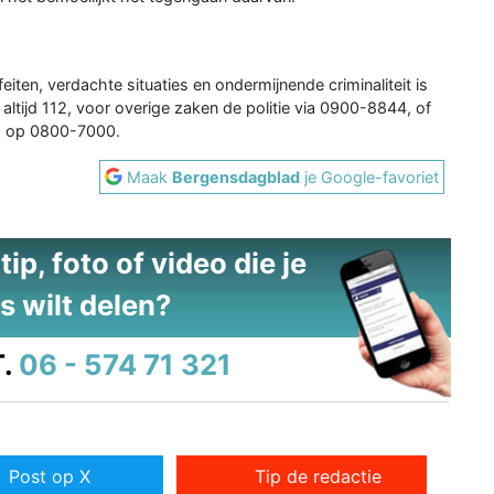
eiten, verdachte situaties en ondermijnende criminaliteit is
altijd 112, voor overige zaken de politie via 0900-8844, of
m op 0800-7000.
Maak
Bergensdagblad
je Google-favoriet
ip, foto of video die je
s wilt delen?
.
06 - 574 71 321
Post op X
Tip de redactie