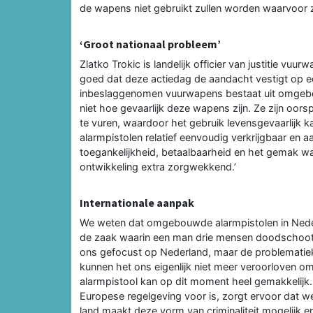
de wapens niet gebruikt zullen worden waarvoor ze
‘Groot nationaal probleem’
Zlatko Trokic is landelijk officier van justitie vuu
goed dat deze actiedag de aandacht vestigt op e
inbeslaggenomen vuurwapens bestaat uit omgebou
niet hoe gevaarlijk deze wapens zijn. Ze zijn oor
te vuren, waardoor het gebruik levensgevaarlijk ka
alarmpistolen relatief eenvoudig verkrijgbaar en a
toegankelijkheid, betaalbaarheid en het gema
ontwikkeling extra zorgwekkend.’
Internationale aanpak
We weten dat omgebouwde alarmpistolen in Nederla
de zaak waarin een man drie mensen doodschoot 
ons gefocust op Nederland, maar de problematiek
kunnen het ons eigenlijk niet meer veroorloven om
alarmpistool kan op dit moment heel gemakkelijk. ‘E
Europese regelgeving voor is, zorgt ervoor dat we e
land maakt deze vorm van criminaliteit mogelijk e