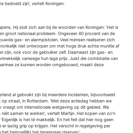
 bedoeld zijn’, vertelt Koningen.
rwapens. Hij sluit zich aan bij de woorden van Koningen: ‘Het is
en groot nationaal probleem. Ongeveer 40 procent van de
wde gas- en alarmpistolen. Veel mensen realiseren zich
spronkelijk niet ontworpen om met hoge druk echte munitie af
n zijn, ook voor de gebruiker zelf. Daarnaast zijn gas- en
antrekkelijk vanwege hun lage prijs. Juist die combinatie van
k waarmee ze kunnen worden omgebouwd, maakt deze
nd al gebruikt zijn bij meerdere incidenten, bijvoorbeeld
op straat, in Rotterdam. ‘Met deze actiedag hebben we
 vraagt om internationale wetgeving op dit gebied. We
 niét samen te werken’, vertelt Martijn. Het kopen van zo’n
igenlijk is het té makkelijk. En het feit dat hier nog geen
r lastig grip op krijgen. Het verschil in regelgeving per
n het bemoeilijkt het tegengaan daarvan.’