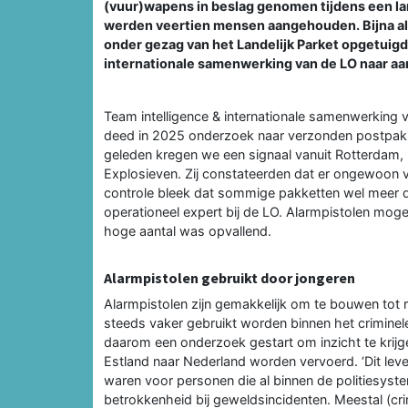
(vuur)wapens in beslag genomen tijdens een l
werden veertien mensen aangehouden. Bijna al
onder gezag van het Landelijk Parket opgetuigd
internationale samenwerking van de LO naar aan
Team intelligence & internationale samenwerking 
deed in 2025 onderzoek naar verzonden postpakk
geleden kregen we een signaal vanuit Rotterdam,
Explosieven. Zij constateerden dat er ongewoon ve
controle bleek dat sommige pakketten wel meer dan
operationeel expert bij de LO. Alarmpistolen mog
hoge aantal was opvallend.
Alarmpistolen gebruikt door jongeren
Alarmpistolen zijn gemakkelijk om te bouwen tot 
steeds vaker gebruikt worden binnen het criminele 
daarom een onderzoek gestart om inzicht te krijg
Estland naar Nederland worden vervoerd. ‘Dit leve
waren voor personen die al binnen de politiesyst
betrokkenheid bij geweldsincidenten. Meestal (cri