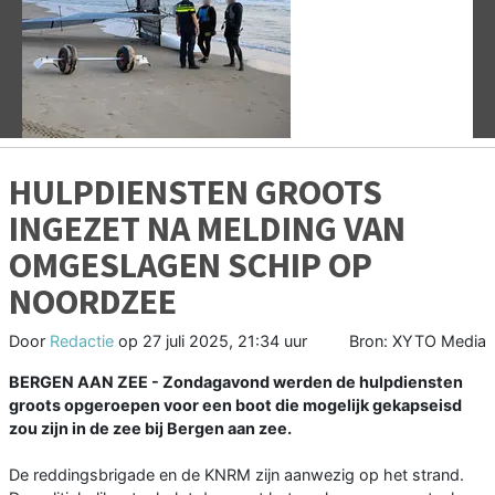
Vorige
V
HULPDIENSTEN GROOTS
INGEZET NA MELDING VAN
OMGESLAGEN SCHIP OP
NOORDZEE
Door
Redactie
op
27 juli 2025, 21:34 uur
Bron: XYTO Media
BERGEN AAN ZEE - Zondagavond werden de hulpdiensten
groots opgeroepen voor een boot die mogelijk gekapseisd
zou zijn in de zee bij Bergen aan zee.
De reddingsbrigade en de KNRM zijn aanwezig op het strand.