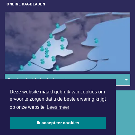
ONLINE DAGBLADEN
Overige dagbladen in de regio
Deze website maakt gebruik van cookies om
Algemene voorwaarden
ervoor te zorgen dat u de beste ervaring krijgt
op onze website
Lees meer
Disclaimer
Privacy Statement
Ik accepteer cookies
Copyright (c) 2026 | Bergensdagblad.nl - Alle rechten