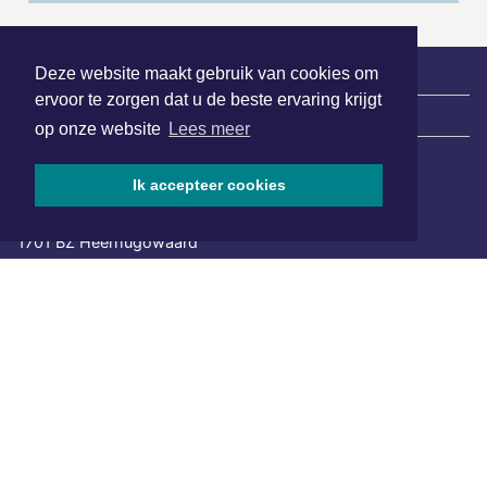
Deze website maakt gebruik van cookies om
ervoor te zorgen dat u de beste ervaring krijgt
|
Nieuws | Sport | Evenementen
op onze website
Lees meer
Ik accepteer cookies
Hoofdvestiging:
van Benthuizenlaan 1
1701 BZ Heerhugowaard
072 8200 600
redactie@xyto.nl
www.xyto.nl
SOCIAL MEDIA
NIEUWSBRIEF AANMELDEN