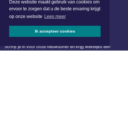
Deze website maakt gebruik van cookies om
www.xyto.nl
ervoor te zorgen dat u de beste ervaring krijgt
SOCIAL MEDIA
op onze website
Lees meer
Ik accepteer cookies
NIEUWSBRIEF AANMELDEN
Schrijf je in voor onze nieuwsbrief en krijg wekelijks een
samenvatting van alle gebeurtenissen uit jouw regio.
Aanmelden
ONLINE DAGBLADEN