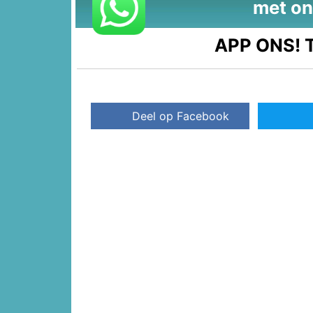
met on
APP ONS!
T
Deel op Facebook