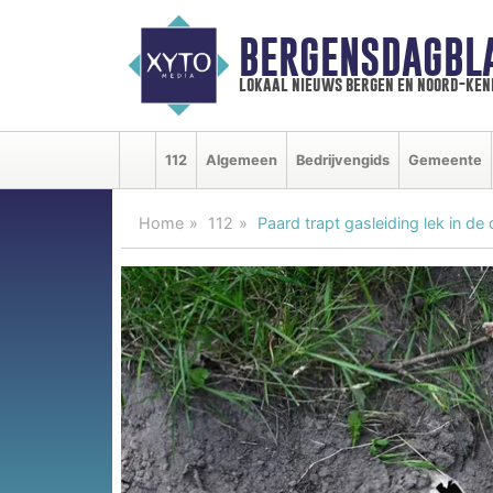
BERGENSDAGBL
lokaal nieuws bergen en noord-ke
112
Algemeen
Bedrijvengids
Gemeente
Home
112
Paard trapt gasleiding lek in d