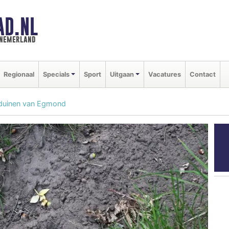
AD.NL
nnemerland
Regionaal
Specials
Sport
Uitgaan
Vacatures
Contact
e duinen van Egmond