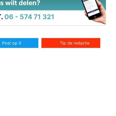
s wilt delen?
.
06 - 574 71 321
Post op X
Tip de redactie