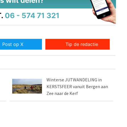
s wilt delen?
.
06 - 574 71 321
Post op X
Tip de redactie
Winterse JUTWANDELING in
KERSTSFEER vanuit Bergen aan
Zee naar de Kerf