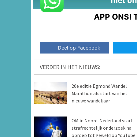
met on
APP ONS!
T
Deel op Facebook
VERDER IN HET NIEUWS:
20e editie Egmond Wandel
Marathon als start van het
nieuwe wandeljaar
OM in Noord-Nederland start
strafrechtelijk onderzoek na
oproep tot geweld op YouTube