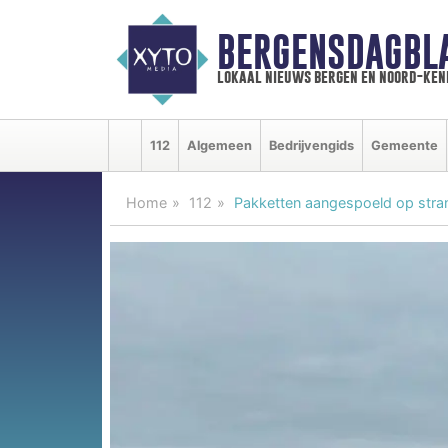
BERGENSDAGBL
lokaal nieuws bergen en noord-ke
112
Algemeen
Bedrijvengids
Gemeente
Home
112
Pakketten aangespoeld op str