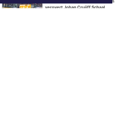
AZ overtuigt tegen tiental PSV en
verovert Johan Cruijff Schaal
ONZE
PARTNERS