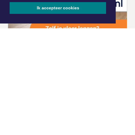
Ik accepteer cookies
|
Nieuws | Sport | Evenementen
Hoofdvestiging:
van Benthuizenlaan 1
1701 BZ Heerhugowaard
072 8200 600