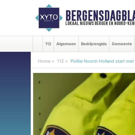
BERGENSDAGBL
lokaal nieuws bergen en noord-ke
112
Algemeen
Bedrijvengids
Gemeente
Home
112
Politie Noord-Holland start met