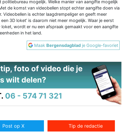
het politiebureau mogelijk. Welke manier van aangifte mogelijk
 Met de komst van videobellen stopt echter aangifte doen via
aar. Videobellen is echter laagdrempeliger en geeft meer
 een 3D loket’ is daarom niet meer mogelijk. Waar je eerst
 loket, wordt er nu een afspraak gemaakt voor een aangifte
eenheden in het land.
Maak
Bergensdagblad
je Google-favoriet
ip, foto of video die je
s wilt delen?
.
06 - 574 71 321
Post op X
Tip de redactie