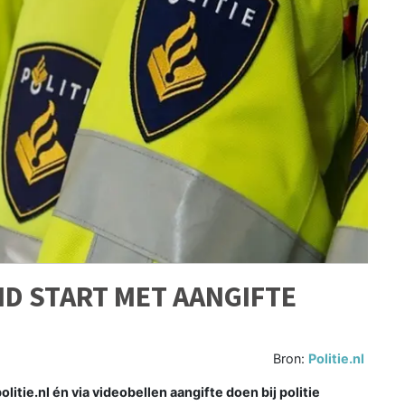
D START MET AANGIFTE
Bron:
Politie.nl
tie.nl én via videobellen aangifte doen bij politie