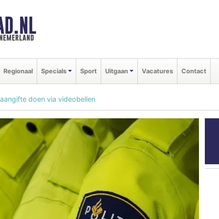
AD.NL
nnemerland
Regionaal
Specials
Sport
Uitgaan
Vacatures
Contact
 aangifte doen via videobellen