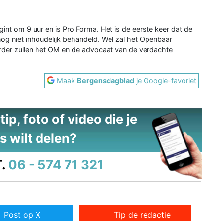
int om 9 uur en is Pro Forma. Het is de eerste keer dat de
og niet inhoudelijk behandeld. Wel zal het Openbaar
Verder zullen het OM en de advocaat van de verdachte
Maak
Bergensdagblad
je Google-favoriet
ip, foto of video die je
s wilt delen?
.
06 - 574 71 321
Post op X
Tip de redactie