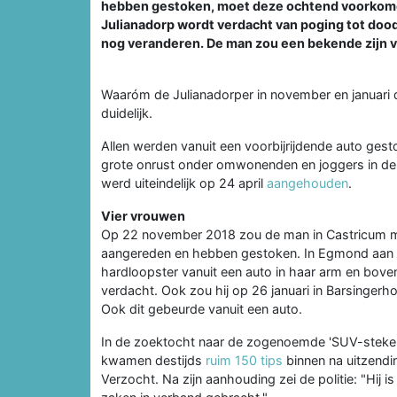
hebben gestoken, moet deze ochtend voorkomen 
Julianadorp wordt verdacht van poging tot doo
nog veranderen. De man zou een bekende zijn va
Waaróm de Julianadorper in november en januari d
duidelijk.
Allen werden vanuit een voorbijrijdende auto ge
grote onrust onder omwonenden en joggers in de
werd uiteindelijk op 24 april
aangehouden
.
Vier vrouwen
Op 22 november 2018 zou de man in Castricum me
aangereden en hebben gestoken. In Egmond aan d
hardloopster vanuit een auto in haar arm en bov
verdacht. Ook zou hij op 26 januari in Barsingerh
Ook dit gebeurde vanuit een auto.
In de zoektocht naar de zogenoemde 'SUV-steker' 
kwamen destijds
ruim 150 tips
binnen na uitzend
Verzocht. Na zijn aanhouding zei de politie: "Hij 