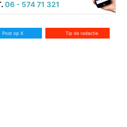
.
06 - 574 71 321
Post op X
Tip de redactie