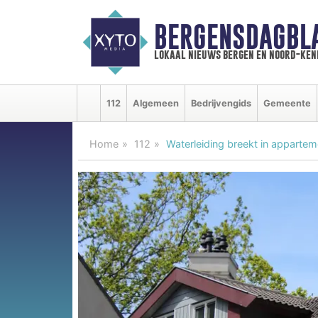
BERGENSDAGBL
lokaal nieuws bergen en noord-ke
112
Algemeen
Bedrijvengids
Gemeente
Home
112
Waterleiding breekt in appartem