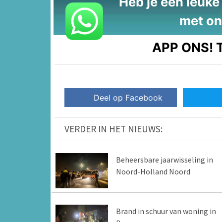
Heb je een leuke t
met on
APP ONS!
T
Deel op Facebook
VERDER IN HET NIEUWS:
Beheersbare jaarwisseling in
Noord-Holland Noord
Brand in schuur van woning in