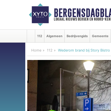
BERGENSDAGBL
lokaal nieuws bergen en noord-ke
112
Algemeen
Bedrijvengids
Gemeente
Home
112
Wederom brand bij Story Bistro 