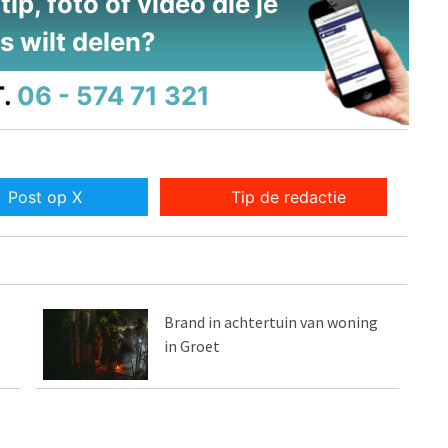
ip, foto of video die je
s wilt delen?
.
06 - 574 71 321
Post op X
Tip de redactie
Brand in achtertuin van woning
in Groet