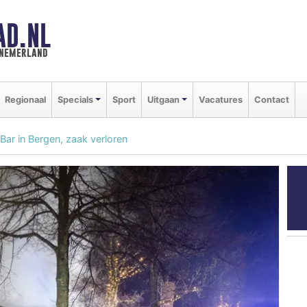
AD.NL
nnemerland
Regionaal
Specials
Sport
Uitgaan
Vacatures
Contact
Bar in Bergen, zaak verloren