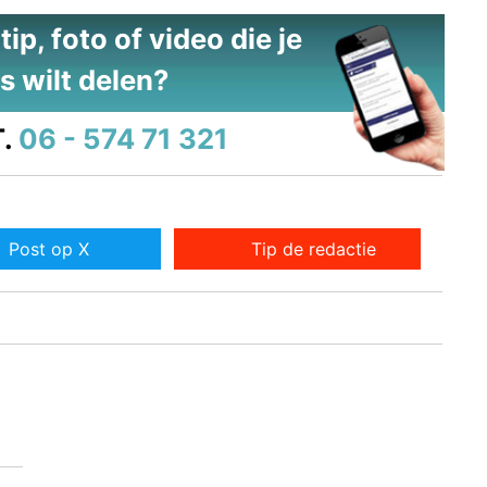
ip, foto of video die je
s wilt delen?
.
06 - 574 71 321
Post op X
Tip de redactie