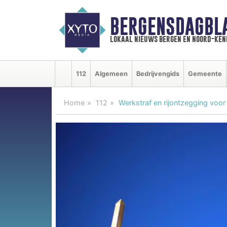
BERGENSDAGBL
lokaal nieuws bergen en noord-ke
112
Algemeen
Bedrijvengids
Gemeente
Home
112
Werkstraf en rijontzegging voo