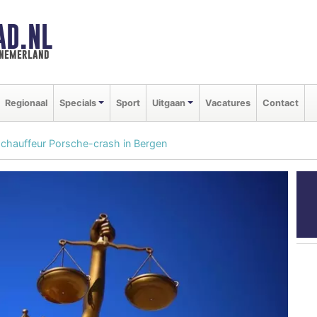
AD.NL
nnemerland
Regionaal
Specials
Sport
Uitgaan
Vacatures
Contact
r chauffeur Porsche-crash in Bergen