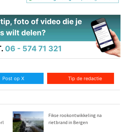
ip, foto of video die je
s wilt delen?
.
06 - 574 71 321
Post op X
Tip de redactie
Fikse rookontwikkeling na
rl
rietbrand in Bergen