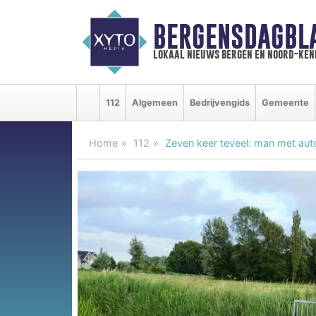
BERGENSDAGBL
lokaal nieuws bergen en noord-ke
112
Algemeen
Bedrijvengids
Gemeente
Home
112
Zeven keer teveel: man met auto