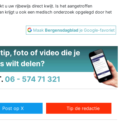
 u uw rijbewijs direct kwijt. Is het aangetroffen
an krijgt u ook een medisch onderzoek opgelegd door het
Maak
Bergensdagblad
je Google-favoriet
ip, foto of video die je
s wilt delen?
.
06 - 574 71 321
Post op X
Tip de redactie