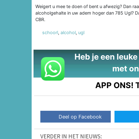
Weigert u mee te doen of bent u afwezig? Dan raakt
alcoholgehalte in uw adem hoger dan 785 Ugl? D
CBR.
schoorl
,
alcohol
,
ugl
Heb je een leuke t
met on
APP ONS!
T
Deel op Facebook
VERDER IN HET NIEUWS: