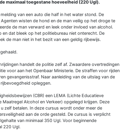
er de maximaal toegestane hoeveelheid (220 Ugl).
elding van een auto die half in het water stond. De
. Agenten wisten de hond en de man veilig op het droge te
geerde de man verward en leek onder invloed van alcohol.
p en dat bleek op het politiebureau niet onterecht. De
k de man niet in het bezit van een geldig rijbewijs.
 gehaald.
hrijdingen handelt de politie zelf af. Zwaardere overtredingen
tie voor aan het Openbaar Ministerie. De straffen voor rijden
ren gevangenisstraf. Naar aanleiding van de uitslag van de
 rijbevoegdheid opleggen.
rdigheidsbewijzen (CBR) een LEMA (Lichte Educatieve
e Maatregel Alcohol en Verkeer) opgelegd krijgen. Deze
u zelf betalen. In deze cursus wordt onder meer de
rsveiligheid aan de orde gesteld. De cursus is verplicht
lgehalte van minimaal 350 Ugl. Voor beginnende
l 220 Ugl.