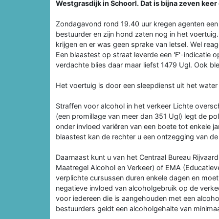
Westgrasdijk in Schoorl. Dat is bijna zeven ke
Zondagavond rond 19.40 uur kregen agenten een m
bestuurder en zijn hond zaten nog in het voertuig
krijgen en er was geen sprake van letsel. Wel rea
Een blaastest op straat leverde een 'F'-indicatie o
verdachte blies daar maar liefst 1479 Ugl. Ook blee
Het voertuig is door een sleepdienst uit het water
Straffen voor alcohol in het verkeer Lichte oversc
(een promillage van meer dan 351 Ugl) legt de poli
onder invloed variëren van een boete tot enkele ja
blaastest kan de rechter u een ontzegging van de
Daarnaast kunt u van het Centraal Bureau Rijvaa
Maatregel Alcohol en Verkeer) of EMA (Educatiev
verplichte cursussen duren enkele dagen en moet 
negatieve invloed van alcoholgebruik op de verkee
voor iedereen die is aangehouden met een alcoho
bestuurders geldt een alcoholgehalte van minimaa