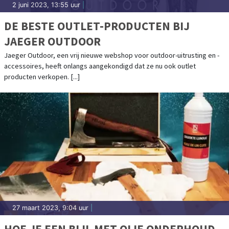
2 juni 2023, 13:55 uur
|
DE BESTE OUTLET-PRODUCTEN BIJ
JAEGER OUTDOOR
Jaeger Outdoor, een vrij nieuwe webshop voor outdoor-uitrusting en -
accessoires, heeft onlangs aangekondigd dat ze nu ook outlet
producten verkopen. [...]
27 maart 2023, 9:04 uur
|
HOE JE EEN BIJL MET OLIE ONDERHOUD