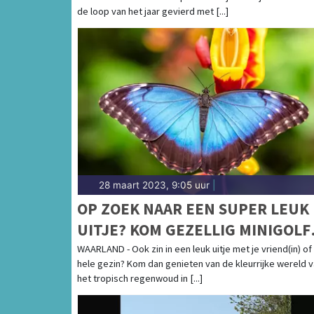
de loop van het jaar gevierd met [...]
28 maart 2023, 9:05 uur
|
OP ZOEK NAAR EEN SUPER LEUK
UITJE? KOM GEZELLIG MINIGOLFEN
OF WANDEL TUSSEN DE MOOIST
WAARLAND - Ook zin in een leuk uitje met je vriend(in) of
hele gezin? Kom dan genieten van de kleurrijke wereld 
VLINDERS !
het tropisch regenwoud in [...]