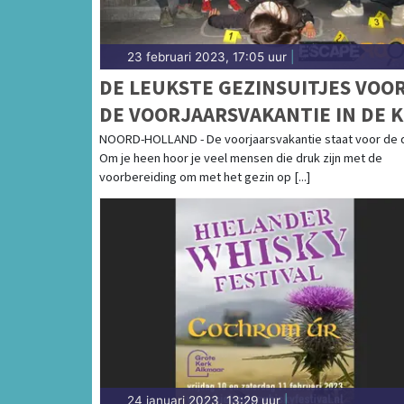
23 februari 2023, 17:05 uur
|
DE LEUKSTE GEZINSUITJES VOO
DE VOORJAARSVAKANTIE IN DE 
VAN NOORD-HOLLAND
NOORD-HOLLAND - De voorjaarsvakantie staat voor de d
Om je heen hoor je veel mensen die druk zijn met de
voorbereiding om met het gezin op [...]
24 januari 2023, 13:29 uur
|