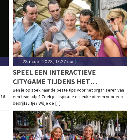
23 maart 2023, 17:27 uur
|
SPEEL EEN INTERACTIEVE
CITYGAME TIJDENS HET
PERSONEELSUITJE
Ben je op zoek naar de beste tips voor het organiseren van
 16
een teamuitje? Zoek je inspiratie en leuke ideeën voor een
bedrijfsuitje? Wil je de [...]