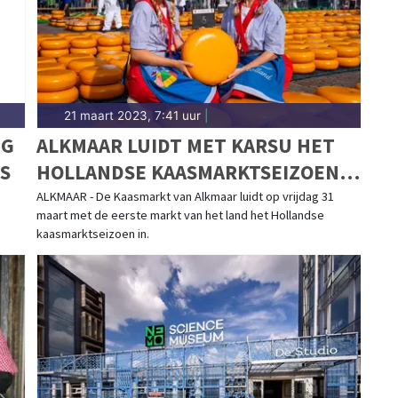
21 maart 2023, 7:41 uur
|
IG
ALKMAAR LUIDT MET KARSU HET
S
HOLLANDSE KAASMARKTSEIZOEN
IN
m
ALKMAAR - De Kaasmarkt van Alkmaar luidt op vrijdag 31
maart met de eerste markt van het land het Hollandse
kaasmarktseizoen in.