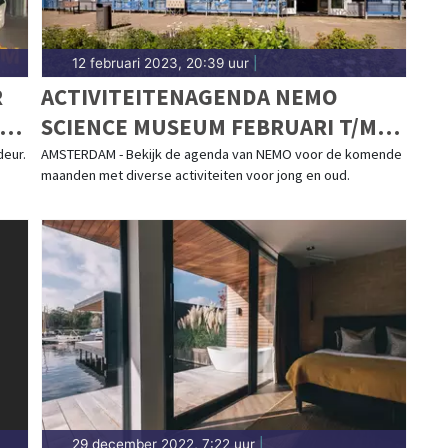
12 februari 2023, 20:39 uur
|
R
ACTIVITEITENAGENDA NEMO
KOP
SCIENCE MUSEUM FEBRUARI T/M
APRIL
eur.
AMSTERDAM - Bekijk de agenda van NEMO voor de komende
maanden met diverse activiteiten voor jong en oud.
29 december 2022, 7:22 uur
|