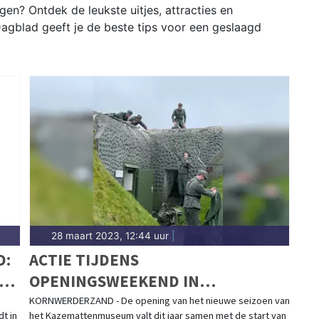
en? Ontdek de leukste uitjes, attracties en
agblad geeft je de beste tips voor een geslaagd
28 maart 2023, 12:44 uur
|
D:
ACTIE TIJDENS
AR
OPENINGSWEEKEND IN
KAZEMATTENMUSEUM
KORNWERDERZAND - De opening van het nieuwe seizoen van
t in
het Kazemattenmuseum valt dit jaar samen met de start van