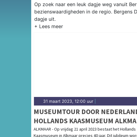
Op zoek naar een leuk dagje weg vanuit Berg
bezienswaardigheden in de regio. Bergens D
dagje uit.
31 maart 2023, 12:00 uur
|
MUSEUMTOUR DOOR NEDERLAN
HOLLANDS KAASMUSEUM ALKMA
VIERT 40-JARIG JUBILEUM
ALKMAAR - Op vrijdag 21 april 2023 bestaat het Hollands
Kaasmuseum in Alkmaar precies 40 jaar. Dit jubileum word