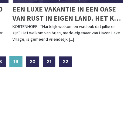
0
EEN LUXE VAKANTIE IN EEN OASE
VAN RUST IN EIGEN LAND. HET KAN
BIJ HAVEN LAKE VILLAGE!
KORTENHOEF - "Hartelijk welkom en wat leuk dat jullie er
ar
zijn". Het welkom van Arjan, mede-eigenaar van Haven Lake
Village, is gemeend vriendelijk [...]
8
19
(current)
20
21
22