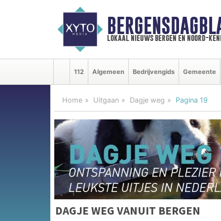
BERGENSDAGBL
lokaal nieuws bergen en noord-ke
112
Algemeen
Bedrijvengids
Gemeente
Home
Uitgaan
Dagje weg
Pagina 19
DAGJE WEG VANUIT BERGEN