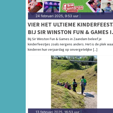
24 februari 2025, 9:53 uur
|
VIER HET ULTIEME KINDERFEEST
BIJ SIR WINSTON FUN & GAMES I
ZAANDAM!
Bij Sir Winston Fun & Games in Zaandam beleef je
kinderfeestjes zoals nergens anders. Het is de plek waa
kinderen hun verjaardag op onvergetelijke [...]
13 februari 2025, 16:53 uur
|