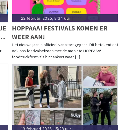
22 februari 2025, 8:34 uur
|
JE
HOPPAAA! FESTIVALS KOMEN ER
N
WEER AAN!
Het nieuwe jaar is officieel van start gegaan. Dit betekent dat
r
ook ons festivalseizoen met de mooiste HOPPAAA!
foodtruckfestivals binnenkort weer [...]
13 februari 2025, 15:28 uur
|