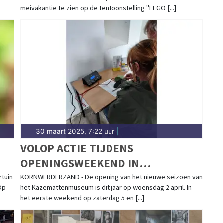
meivakantie te zien op de tentoonstelling "LEGO [...]
30 maart 2025, 7:22 uur
|
VOLOP ACTIE TIJDENS
OPENINGSWEEKEND IN
KAZEMATTENMUSEUM
rtuin
KORNWERDERZAND - De opening van het nieuwe seizoen van
Op
het Kazemattenmuseum is dit jaar op woensdag 2 april. In
het eerste weekend op zaterdag 5 en [...]