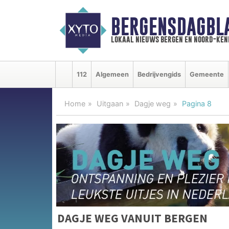
BERGENSDAGBL
lokaal nieuws bergen en noord-ke
112
Algemeen
Bedrijvengids
Gemeente
Home
Uitgaan
Dagje weg
Pagina 8
DAGJE WEG VANUIT BERGEN