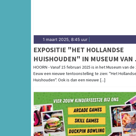
1 maart 2025, 8:45 uur
|
EXPOSITIE "HET HOLLANDSE
HUISHOUDEN" IN MUSEUM VAN 
20E EEUW
HOORN - Vanaf 15 februari 2025 is in het Museum van de
Eeuw een nieuwe tentoonstelling te zien: "Het Hollands
Huishouden". Ook is dan een nieuwe [...]