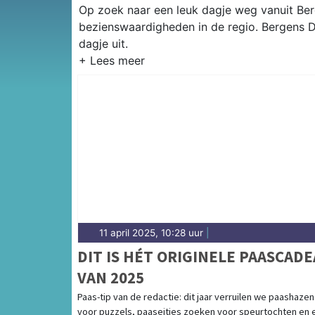
Op zoek naar een leuk dagje weg vanuit Berg
bezienswaardigheden in de regio. Bergens D
dagje uit.
11 april 2025, 10:28 uur
|
DIT IS HÉT ORIGINELE PAASCAD
VAN 2025
Paas-tip van de redactie: dit jaar verruilen we paashazen
voor puzzels, paaseitjes zoeken voor speurtochten en 