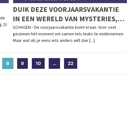
DUIK DEZE VOORJAARSVAKANTIE
IN EEN WERELD VAN MYSTERIES,
 de
g 21
DETECTIVES EN HUNTERS!
SCHAGEN - De voorjaarsvakantie komt eraan. Voor veel
gezinnen hét moment om samen iets leuks te ondernemen.
Maar wat als je eens iets anders wilt dan [...]
8
(current)
9
10
...
22