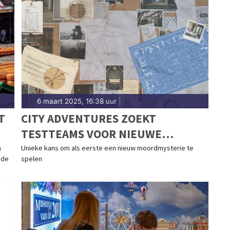
6 maart 2025, 16:38 uur
|
T
CITY ADVENTURES ZOEKT
TESTTEAMS VOOR NIEUWE
MURDER MYSTERY GAME
n
Unieke kans om als eerste een nieuw moordmysterie te
 de
spelen