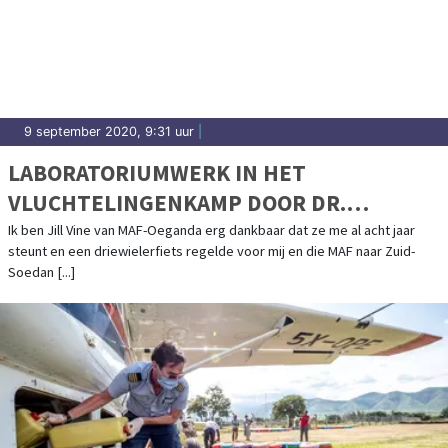
9 september 2020, 9:31 uur
|
LABORATORIUMWERK IN HET
VLUCHTELINGENKAMP DOOR DR.
JACKSON IN ZIJN DRIEWIELERFIETS
Ik ben Jill Vine van MAF-Oeganda erg dankbaar dat ze me al acht jaar
steunt en een driewielerfiets regelde voor mij en die MAF naar Zuid-
Soedan [...]