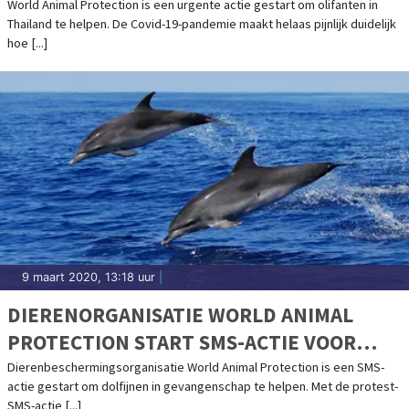
OLIFANTEN IN DE PROBLEMEN DOOR
World Animal Protection is een urgente actie gestart om olifanten in
Thailand te helpen. De Covid-19-pandemie maakt helaas pijnlijk duidelijk
CORONACRISIS'
hoe [...]
9 maart 2020, 13:18 uur
|
DIERENORGANISATIE WORLD ANIMAL
PROTECTION START SMS-ACTIE VOOR
DOLFIJNEN
Dierenbeschermingsorganisatie World Animal Protection is een SMS-
actie gestart om dolfijnen in gevangenschap te helpen. Met de protest-
SMS-actie [...]