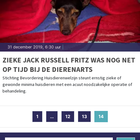
31 december 2019, 6:30 uur
|
ZIEKE JACK RUSSELL FRITZ WAS NOG NET
OP TIJD BIJ DE DIERENARTS
Stichting Bevordering Huisdierenwelzijn steunt ernstig zieke of
gewonde minima huisdieren met een acuut noodzakelijke operatie of
behandeling.
1
...
12
13
14
(current)