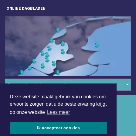
ONLINE DAGBLADEN
Overige dagbladen in de regio
Deze website maakt gebruik van cookies om
Algemene voorwaarden
ervoor te zorgen dat u de beste ervaring krijgt
op onze website
Lees meer
Disclaimer
Privacy Statement
Ik accepteer cookies