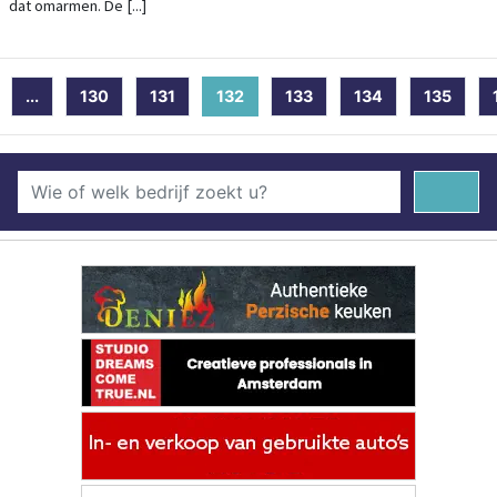
dat omarmen. De [...]
...
130
131
132
(current)
133
134
135