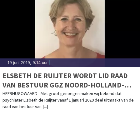
19 juni 2019, 9:14 uur
|
ELSBETH DE RUIJTER WORDT LID RAAD
VAN BESTUUR GGZ NOORD-HOLLAND-
NOORD
HEERHUGOWAARD - Met groot genoegen maken wij bekend dat
psychiater Elsbeth de Ruijter vanaf 1 januari 2020 deel uitmaakt van de
raad van bestuur van [...]