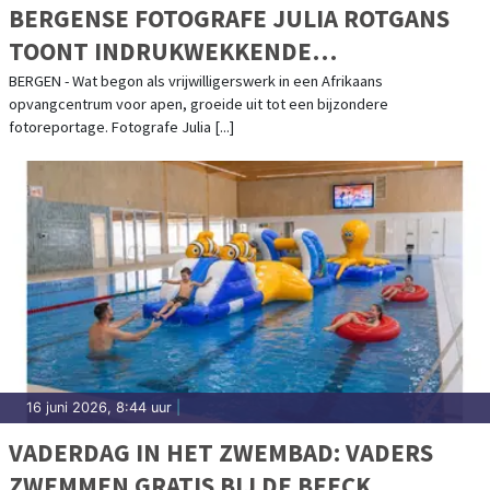
BERGENSE FOTOGRAFE JULIA ROTGANS
TOONT INDRUKWEKKENDE
APENPORTRETTEN UIT AFRIKA IN
BERGEN - Wat begon als vrijwilligerswerk in een Afrikaans
opvangcentrum voor apen, groeide uit tot een bijzondere
BLOOMING GALLERY
fotoreportage. Fotografe Julia [...]
16 juni 2026, 8:44 uur
|
VADERDAG IN HET ZWEMBAD: VADERS
ZWEMMEN GRATIS BIJ DE BEECK