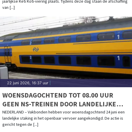
jaarlijkse Keti Koti-viering plaats. Tijdens deze dag staan de afschaffing
van [...]
22 juni 2026, 16:37 uur
|
WOENSDAGOCHTEND TOT 08.00 UUR
GEEN NS-TREINEN DOOR LANDELIJKE
STAKING
NEDERLAND – Vakbonden hebben voor woensdagochtend 24 juni een
landelijke staking in het openbaar vervoer aangekondigd. De actie is
gericht tegen de [...]