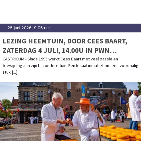
25 juni 2026, 9:06 uur
|
LEZING HEEMTUIN, DOOR CEES BAART,
ZATERDAG 4 JULI, 14.00U IN PWN
BEZOEKERSCENTRUM DE HOEP,
CASTRICUM - Sinds 1995 werkt Cees Baart met veel passie en
toewijding aan zijn bijzondere tuin. Een lokaal initiatief om een voormalig
CASTRICUM
stuk [...]