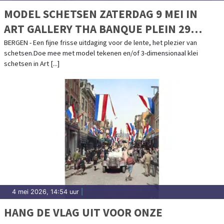
MODEL SCHETSEN ZATERDAG 9 MEI IN
ART GALLERY THA BANQUE PLEIN 29
BERGEN
BERGEN - Een fijne frisse uitdaging voor de lente, het plezier van
schetsen.Doe mee met model tekenen en/of 3-dimensionaal klei
schetsen in Art [...]
4 mei 2026, 14:54 uur
|
HANG DE VLAG UIT VOOR ONZE