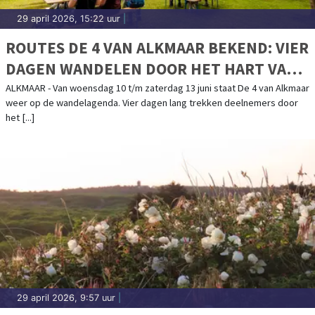
29 april 2026, 15:22 uur
|
ROUTES DE 4 VAN ALKMAAR BEKEND: VIER
DAGEN WANDELEN DOOR HET HART VAN
NOORD-HOLLAND
ALKMAAR - Van woensdag 10 t/m zaterdag 13 juni staat De 4 van Alkmaar
weer op de wandelagenda. Vier dagen lang trekken deelnemers door
het [...]
29 april 2026, 9:57 uur
|