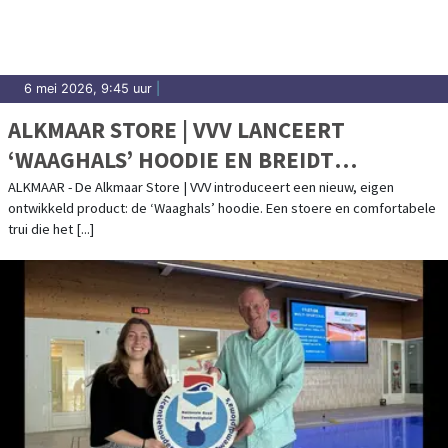
6 mei 2026, 9:45 uur
|
ALKMAAR STORE | VVV LANCEERT
‘WAAGHALS’ HOODIE EN BREIDT
MERCHANDISE UIT
ALKMAAR - De Alkmaar Store | VVV introduceert een nieuw, eigen
ontwikkeld product: de ‘Waaghals’ hoodie. Een stoere en comfortabele
trui die het [...]