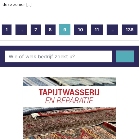
deze zomer [...]
1
...
7
8
9
(current)
10
11
...
136