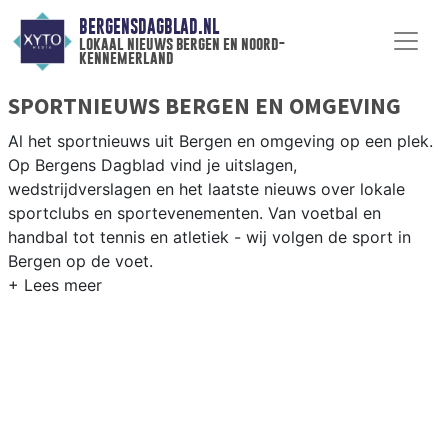
BERGENSDAGBLAD.NL
lokaal nieuws bergen en noord-
kennemerland
SPORTNIEUWS BERGEN EN OMGEVING
Al het sportnieuws uit Bergen en omgeving op een plek.
Op Bergens Dagblad vind je uitslagen,
wedstrijdverslagen en het laatste nieuws over lokale
sportclubs en sportevenementen. Van voetbal en
handbal tot tennis en atletiek - wij volgen de sport in
Bergen op de voet.
LOKALE SPORT BERGEN
Van SV Bergen en voetbalclub Egmond tot tennis bij De
Egmondse Tennisclub en fietsen door de Noord-
Hollandse duinen — sport in Bergen kent veel gezichten.
Blijf op de hoogte van alle sportieve uitslagen en
prestaties in Bergen.