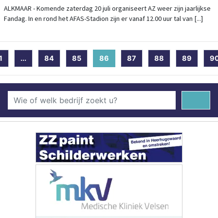
ALKMAAR - Komende zaterdag 20 juli organiseert AZ weer zijn jaarlijkse
Fandag. In en rond het AFAS-Stadion zijn er vanaf 12.00 uur tal van [...]
1
...
84
85
86
(current)
87
88
89
9