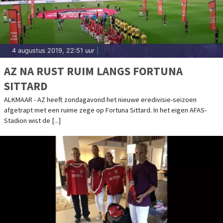
4 augustus 2019, 22:51 uur
|
AZ NA RUST RUIM LANGS FORTUNA
SITTARD
ALKMAAR - AZ heeft zondagavond het nieuwe eredivisie-seizoen
afgetrapt met een ruime zege op Fortuna Sittard. In het eigen AFAS-
Stadion wist de [...]