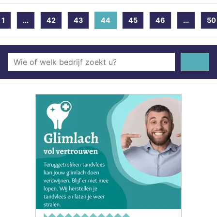
1
...
42
43
44
(current)
45
46
...
50