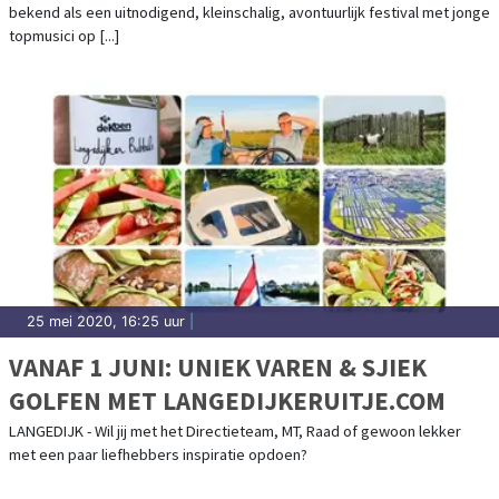
bekend als een uitnodigend, kleinschalig, avontuurlijk festival met jonge
KAMERMUZIEK FESTIVAL SCHOORL
topmusici op [...]
25 mei 2020, 16:25 uur
|
VANAF 1 JUNI: UNIEK VAREN & SJIEK
GOLFEN MET LANGEDIJKERUITJE.COM
LANGEDIJK - Wil jij met het Directieteam, MT, Raad of gewoon lekker
met een paar liefhebbers inspiratie opdoen?