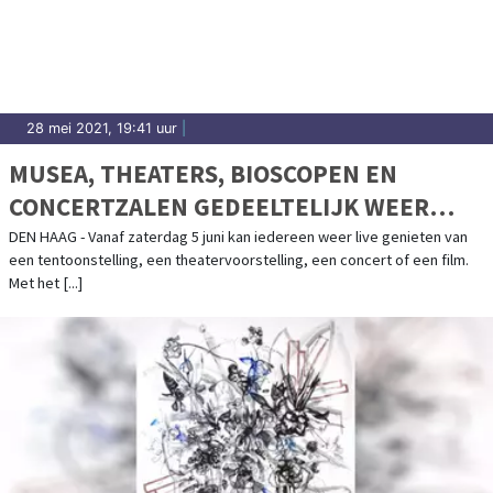
28 mei 2021, 19:41 uur
|
MUSEA, THEATERS, BIOSCOPEN EN
CONCERTZALEN GEDEELTELIJK WEER
OPEN VOOR PUBLIEK
DEN HAAG - Vanaf zaterdag 5 juni kan iedereen weer live genieten van
een tentoonstelling, een theatervoorstelling, een concert of een film.
Met het [...]