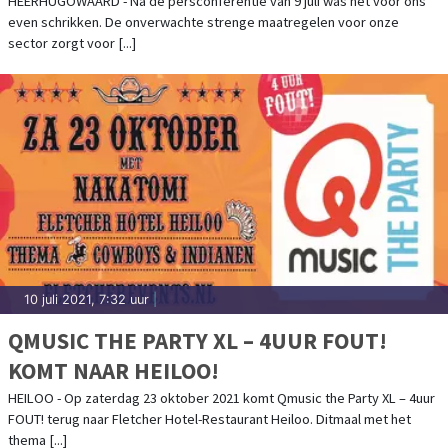
HEERHUGOWAARD - Na de persconferentie van 9 juli was het voor ons
even schrikken. De onverwachte strenge maatregelen voor onze
sector zorgt voor [...]
10 juli 2021, 7:32 uur
|
QMUSIC THE PARTY XL – 4UUR FOUT!
KOMT NAAR HEILOO!
HEILOO - Op zaterdag 23 oktober 2021 komt Qmusic the Party XL – 4uur
FOUT! terug naar Fletcher Hotel-Restaurant Heiloo. Ditmaal met het
thema [...]