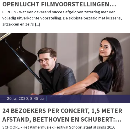
OPENLUCHT FILMVOORSTELLINGEN
SKIBAAN IL PRIMO
BERGEN - Wat een daverend succes afgelopen zaterdag met een
volledig uitverkochte voorstelling. De skipiste bezaaid met kussens,
zitzakken en zelfs [...]
20 juli 2020, 8:45 uur
|
24 BEZOEKERS PER CONCERT, 1,5 METER
AFSTAND, BEETHOVEN EN SCHUBERT:
EEN UNIEKE LUSTRUMEDITIE VAN HET
SCHOORL - Het Kamermuziek Festival Schoorl staat al sinds 2016