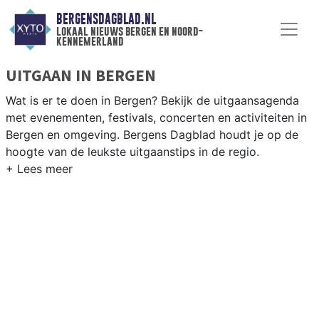
BERGENSDAGBLAD.NL
lokaal nieuws bergen en noord-
kennemerland
UITGAAN IN BERGEN
Wat is er te doen in Bergen? Bekijk de uitgaansagenda
met evenementen, festivals, concerten en activiteiten in
Bergen en omgeving. Bergens Dagblad houdt je op de
hoogte van de leukste uitgaanstips in de regio.
EVENEMENTEN BERGEN
Van markten en culturele evenementen tot
muziekfestivals en culinaire events - ontdek het
complete uitgaansaanbod op bergensdagblad.nl.