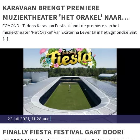
KARAVAAN BRENGT PREMIERE
MUZIEKTHEATER 'HET ORAKEL' NAAR
EGMONDS KLOOSTER
EGMOND - Tijdens Karavaan Festival landt de première van het
muziektheater 'Het Orakel' van Ekaterina Levental in het Egmondse Sint
[...]
22 juli 2021, 11:28 uur
|
FINALLY FIESTA FESTIVAL GAAT DOOR!