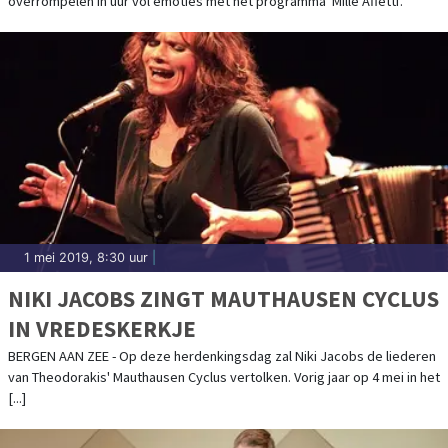
overrompelen in uur vol emoties met het programma 'Mille Affetti'.
1 mei 2019, 8:30 uur
|
NIKI JACOBS ZINGT MAUTHAUSEN CYCLUS
IN VREDESKERKJE
BERGEN AAN ZEE - Op deze herdenkingsdag zal Niki Jacobs de liederen
van Theodorakis' Mauthausen Cyclus vertolken. Vorig jaar op 4 mei in het
[...]