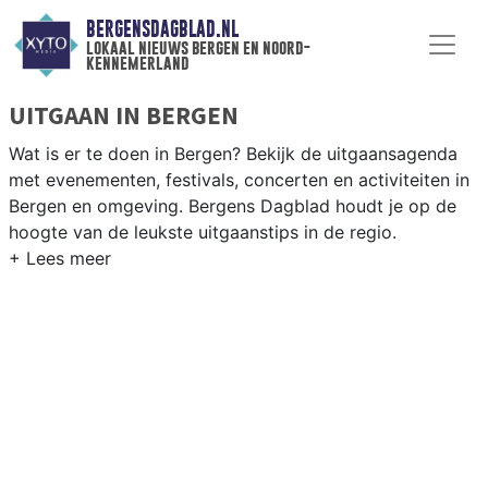
BERGENSDAGBLAD.NL
lokaal nieuws bergen en noord-
kennemerland
UITGAAN IN BERGEN
Wat is er te doen in Bergen? Bekijk de uitgaansagenda
met evenementen, festivals, concerten en activiteiten in
Bergen en omgeving. Bergens Dagblad houdt je op de
hoogte van de leukste uitgaanstips in de regio.
EVENEMENTEN BERGEN
Van markten en culturele evenementen tot
muziekfestivals en culinaire events - ontdek het
complete uitgaansaanbod op bergensdagblad.nl.