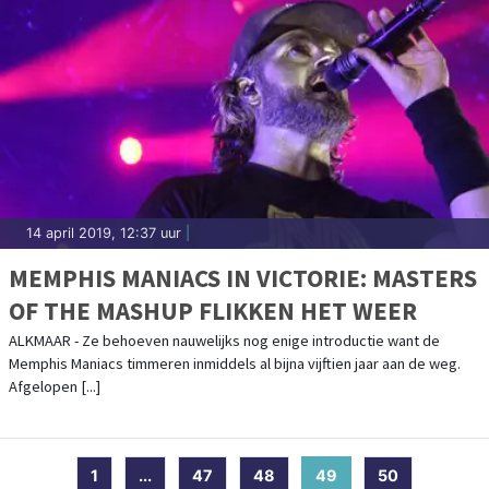
14 april 2019, 12:37 uur
|
MEMPHIS MANIACS IN VICTORIE: MASTERS
OF THE MASHUP FLIKKEN HET WEER
ALKMAAR - Ze behoeven nauwelijks nog enige introductie want de
Memphis Maniacs timmeren inmiddels al bijna vijftien jaar aan de weg.
Afgelopen [...]
1
...
47
48
49
(current)
50