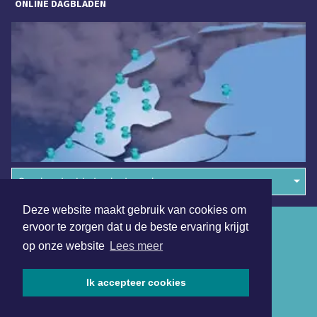
ONLINE DAGBLADEN
Overige dagbladen in de regio
Deze website maakt gebruik van cookies om
Algemene voorwaarden
ervoor te zorgen dat u de beste ervaring krijgt
op onze website
Lees meer
Disclaimer
Privacy Statement
Ik accepteer cookies
Copyright (c) 2026 | Bergensdagblad.nl - Alle rechten