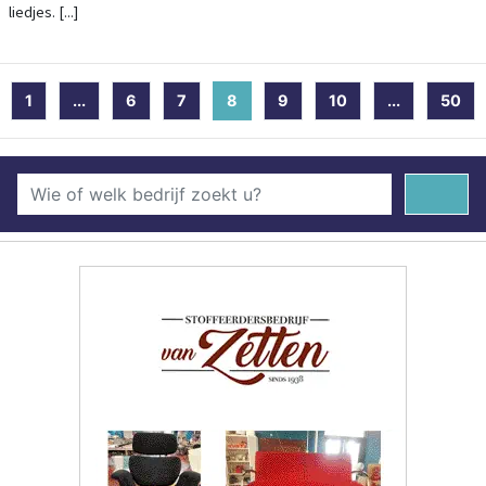
liedjes. [...]
1
...
6
7
8
(current)
9
10
...
50