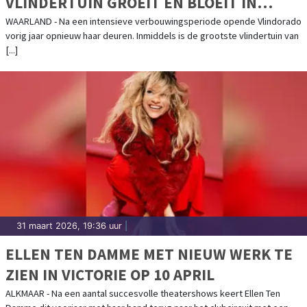
VLINDERTUIN GROEIT EN BLOEIT IN
WAARLAND
WAARLAND - Na een intensieve verbouwingsperiode opende Vlindorado
vorig jaar opnieuw haar deuren. Inmiddels is de grootste vlindertuin van
[...]
31 maart 2026, 19:36 uur
|
ELLEN TEN DAMME MET NIEUW WERK TE
ZIEN IN VICTORIE OP 10 APRIL
ALKMAAR - Na een aantal succesvolle theatershows keert Ellen Ten