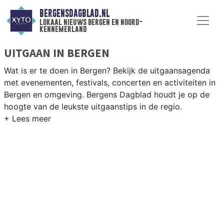
BERGENSDAGBLAD.NL
lokaal nieuws bergen en noord-
kennemerland
UITGAAN IN BERGEN
Wat is er te doen in Bergen? Bekijk de uitgaansagenda
met evenementen, festivals, concerten en activiteiten in
Bergen en omgeving. Bergens Dagblad houdt je op de
hoogte van de leukste uitgaanstips in de regio.
EVENEMENTEN BERGEN
Van markten en culturele evenementen tot
muziekfestivals en culinaire events - ontdek het
complete uitgaansaanbod op bergensdagblad.nl.