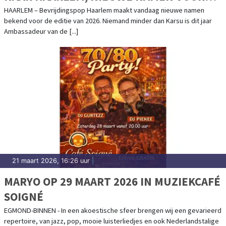
BEVRIJDINGSPOP 2026 BEKEND
HAARLEM – Bevrijdingspop Haarlem maakt vandaag nieuwe namen
bekend voor de editie van 2026. Niemand minder dan Karsu is dit jaar
Ambassadeur van de [...]
21 maart 2026, 16:26 uur
|
MARYO OP 29 MAART 2026 IN MUZIEKCAFÉ
SOIGNÉ
EGMOND-BINNEN - In een akoestische sfeer brengen wij een gevarieerd
repertoire, van jazz, pop, mooie luisterliedjes en ook Nederlandstalige