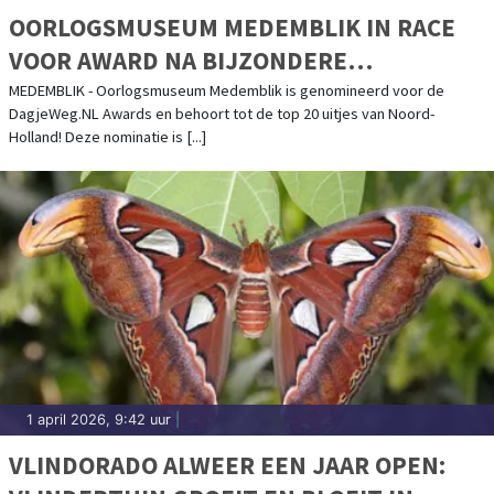
OORLOGSMUSEUM MEDEMBLIK IN RACE
VOOR AWARD NA BIJZONDERE
ERKENNING
MEDEMBLIK - Oorlogsmuseum Medemblik is genomineerd voor de
DagjeWeg.NL Awards en behoort tot de top 20 uitjes van Noord-
Holland! Deze nominatie is [...]
1 april 2026, 9:42 uur
|
VLINDORADO ALWEER EEN JAAR OPEN: