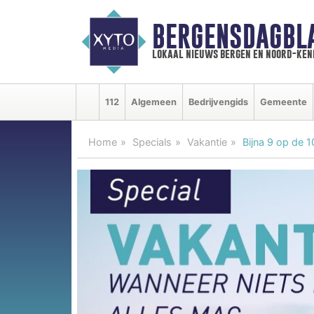
BERGENSDAGBL
lokaal nieuws bergen en noord-ke
112
Algemeen
Bedrijvengids
Gemeente
Home
Specials
Vakantie
Bijna 9 op de 