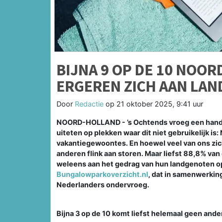
BIJNA 9 OP DE 10 NOO
ERGEREN ZICH AAN LAN
Door
Redactie
op
21 oktober 2025, 9:41 uur
NOORD-HOLLAND - ’s Ochtends vroeg een handd
uiteten op plekken waar dit niet gebruikelijk i
vakantiegewoontes. En hoewel veel van ons zich
anderen flink aan storen. Maar liefst 88,8% van
weleens aan het gedrag van hun landgenoten op v
Bungalowparkoverzicht.nl
, dat in samenwerkin
Nederlanders ondervroeg.
Bijna 3 op de 10 komt liefst helemaal geen and