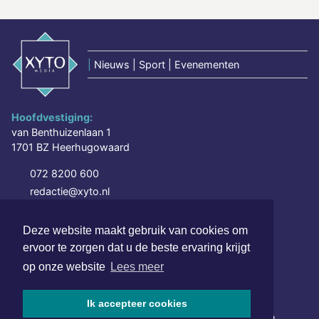
|
Nieuws | Sport | Evenementen
Hoofdvestiging:
van Benthuizenlaan 1
1701 BZ Heerhugowaard
072 8200 600
redactie@xyto.nl
www.xyto.nl
Deze website maakt gebruik van cookies om
SOCIAL MEDIA
ervoor te zorgen dat u de beste ervaring krijgt
op onze website
Lees meer
NIEUWSBRIEF AANMELDEN
Ik accepteer cookies
Schrijf je in voor onze nieuwsbrief en krijg wekelijks een