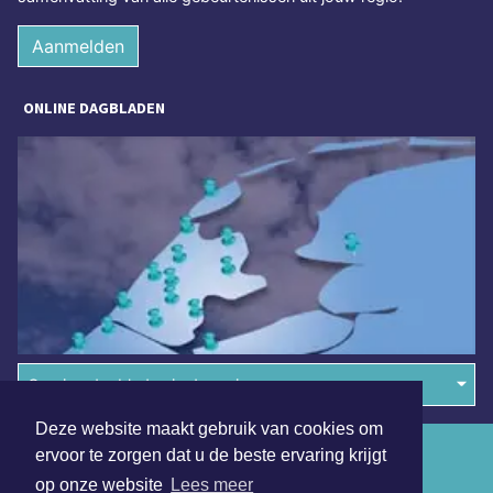
Aanmelden
ONLINE DAGBLADEN
Overige dagbladen in de regio
Deze website maakt gebruik van cookies om
Algemene voorwaarden
ervoor te zorgen dat u de beste ervaring krijgt
op onze website
Lees meer
Disclaimer