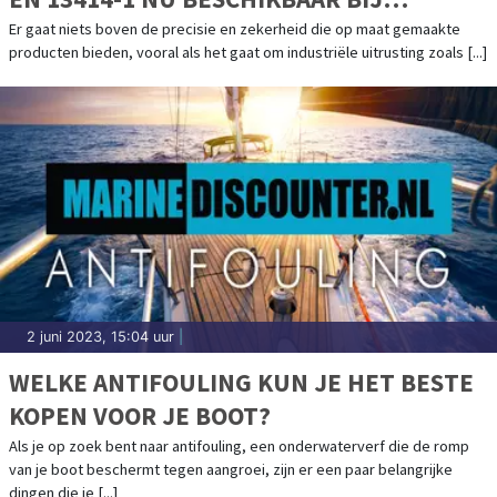
STAALKABELSTUNTER
Er gaat niets boven de precisie en zekerheid die op maat gemaakte
producten bieden, vooral als het gaat om industriële uitrusting zoals [...]
2 juni 2023, 15:04 uur
|
WELKE ANTIFOULING KUN JE HET BESTE
KOPEN VOOR JE BOOT?
Als je op zoek bent naar antifouling, een onderwaterverf die de romp
van je boot beschermt tegen aangroei, zijn er een paar belangrijke
dingen die je [...]