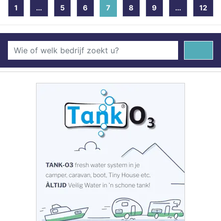
1
...
5
6
7
(current)
8
9
...
12