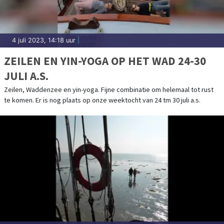
4 juli 2023, 14:18 uur
|
ZEILEN EN YIN-YOGA OP HET WAD 24-30
JULI A.S.
Zeilen, Waddenzee en yin-yoga. Fijne combinatie om helemaal tot rust
te komen. Er is nog plaats op onze weektocht van 24 tm 30 juli a.s.