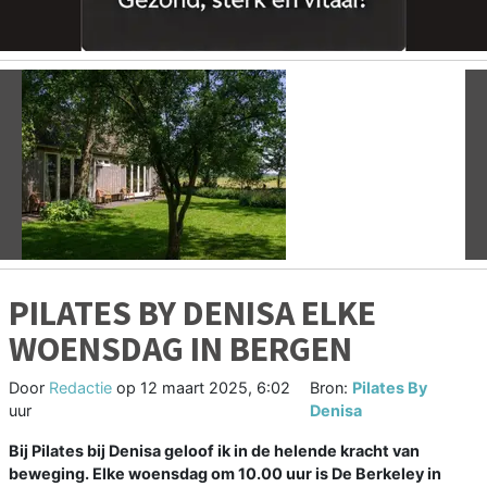
Vorige
V
PILATES BY DENISA ELKE
WOENSDAG IN BERGEN
Door
Redactie
op
12 maart 2025, 6:02
Bron:
Pilates By
uur
Denisa
Bij Pilates bij Denisa geloof ik in de helende kracht van
beweging. Elke woensdag om 10.00 uur is De Berkeley in