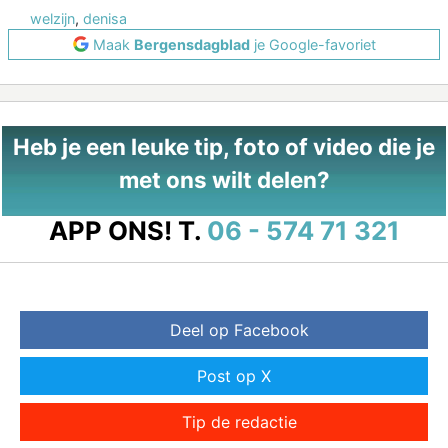
welzijn
,
denisa
Maak
Bergensdagblad
je Google-favoriet
Heb je een leuke tip, foto of video die je
met ons wilt delen?
APP ONS!
T.
06 - 574 71 321
Deel op Facebook
Post op X
Tip de redactie